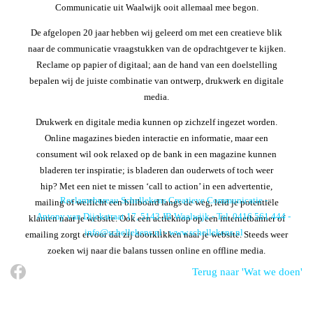
Communicatie
uit Waalwijk ooit allemaal mee begon.
De afgelopen 20 jaar hebben wij geleerd om met een creatieve blik
naar de communicatie vraagstukken van de opdrachtgever te kijken.
Reclame op papier
of
digitaal
; aan de hand van een doelstelling
bepalen wij de juiste combinatie van ontwerp, drukwerk en digitale
media.
Drukwerk en digitale media
kunnen op zichzelf ingezet worden.
Online magazines bieden interactie en informatie, maar een
consument wil ook relaxed op de bank in een magazine kunnen
bladeren ter inspiratie; is bladeren dan ouderwets of toch weer
hip? Met een niet te missen ‘call to action’ in een advertentie,
Reclamebureau Schellekens Creatieve Communicatie
-
mailing of wellicht een billboard langs de weg, leid je potentiële
Antony van Dijckstraat 17,
5143 JB
Waalwijk
-
Tel. 0416 561 444
-
klanten naar je website. Ook een actieknop op een internetbanner of
info@schellekens.nl
- www.schellekens.nl
emailing zorgt ervoor dat zij doorklikken naar je website. Steeds weer
zoeken wij naar die balans tussen online en offline media.
Terug naar 'Wat we doen'