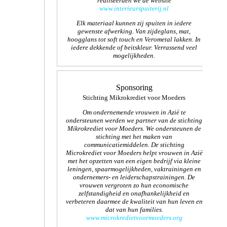
realiseerden we de website
www.interieurspuiterij.nl
Elk materiaal kunnen zij spuiten in iedere
gewenste afwerking. Van zijdeglans, mat,
hoogglans tot soft touch en Verometal lakken. In
iedere dekkende of beitskleur. Verrassend veel
mogelijkheden.
Sponsoring
Stichting Mikrokrediet voor Moeders
Om ondernemende vrouwen in Azië te
ondersteunen werden we partner van de stichting
Mikrokrediet voor Moeders. We ondersteunen de
stichting met het maken van
communicatiemiddelen. De stichting
Microkrediet voor Moeders helpt vrouwen in Azië
met het opzetten van een eigen bedrijf via kleine
leningen, spaarmogelijkheden, vaktrainingen en
ondernemers- en leiderschapstrainingen. De
vrouwen vergroten zo hun economische
zelfstandigheid en onafhankelijkheid en
verbeteren daarmee de kwaliteit van hun leven en
dat van hun families.
www.microkredietvoormoeders.org