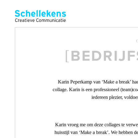
RECL
[
G
BEDRIJF
DIGI
[
Karin Peperkamp van ‘Make a break’ had 
collage. Karin is een professioneel (team)co
voor drukwerk & digitale producten:conc
iedereen plezier, voldoe
Karin vroeg me om deze collages te verwer
huisstijl van ‘Make a break’. We hebben de 