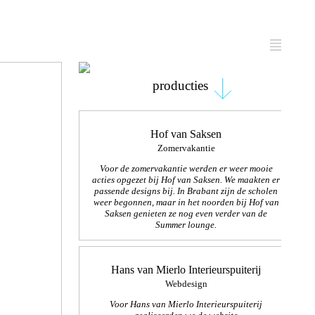
WERK
:
]
producties
Hof van Saksen
AMIX
]
Zomervakantie
Voor de zomervakantie werden er weer mooie
acties opgezet bij Hof van Saksen. We maakten er
passende designs bij. In Brabant zijn de scholen
weer begonnen, maar in het noorden bij Hof van
e reclame effectief voor online business
Saksen genieten ze nog even
verder van de
Summer lounge.
Hans van Mierlo Interieurspuiterij
Webdesign
Voor Hans van Mierlo Interieurspuiterij