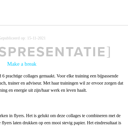
Schellekens
AME
:
DRUK
]
[
epubliceerd op: 15-11-2021
SPRESENTATIE
TAAL
:
MEDI
]
[
Make a break
6 prachtige collages gemaakt. Voor elke training een bijpassende
creatieve ideeën & technische oplossingen
ach, trainer en adviseur. Met haar trainingen wil ze ervoor zorgen dat
ept, grafische vormgeving & technische DTP:webdesign, strategie & techniek:offlin
ning en energie uit zijn/haar werk en leven haalt.
ken in flyers. Het is gelukt om deze collages te combineren met de
flyers laten drukken op een mooi stevig papier. Het eindresultaat is