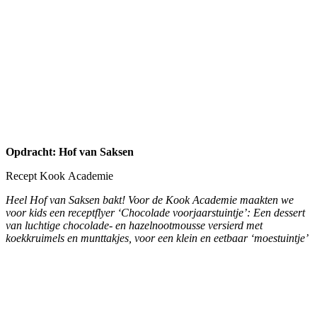
Heel Hof van Saksen bakt! Voor de Kook Academie maakten we
voor kids een receptflyer ‘Chocolade voorjaarstuintje’: Een dessert
van luchtige chocolade- en hazelnootmousse versierd met
koekkruimels en munttakjes, voor een klein en eetbaar ‘moestuintje’
Opdracht:
Profielfilm.nl
Restylen huisstijl
Voor Profielfilm.nl ontwikkelden we een nieuw logo en huisstijl. We
maakten een huisstijlmanual waarin kleurgebruik en letterfonts
omschreven staan. De bestaande website hebben we ook aangepast
aan de nieuwe look & feel.