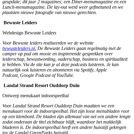
geupdate; dit jaar 2 magazines; een Diner-menumagazine en een
Lunch-menumagazine. De lay-out werd weer gefinetuned en we
plaatsten nieuwe fotografie van nieuwe gerechten.
Bewuste Leiders
Webdesign Bewuste Leiders
Voor Bewuste leiders realiseerden we de website
bewusteleiders.nl.
De Bewuste Leiders gaan regelmatig met de
camper op pad om mooie en inspirerende gesprekken over
leiderschap, bewustwording, ouderschap, business en spiritualiteit
te hebben. Via de site kun je al deze podcasts luisteren. Je kan
natuurlijk ook luisteren en abonneren via Spotify, Apple
Podcast, Google Podcast of YouTube.
Landal Strand Resort Ouddorp Duin
Ontwerp menukaart indoorspeelhal
Voor Landal Strand Resort Ouddorp Duin maakten we een
menukaart voor de indoorspeelhal. Het zijn losse menubladen voor
op een klembord. De bladen zijn allemaal van net een andere lengte
zodat onderaan de titel zichtbaar blijft, waardoor het makkelijk
bladeren is. De indoorspeelhal heeft een andere huisstijl gekregen
tov de Landal GreenParks huisstijl.