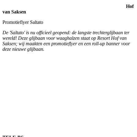
TELE-BS
Webdesign en technische realisatie website
We creëerden een informatieve Wordpress website,
gebruiksvriendelijk en functioneel. Door de duidelijke navigatie is
alle relevante informatie snel te vinden. Op de nieuwe website
www.tele-bs.com
een duidelijk overzicht van de diensten van TELE-
BS op het gebied van telecommunicatie en ICT en een overzicht van
een breed scala aan kennisgebieden.