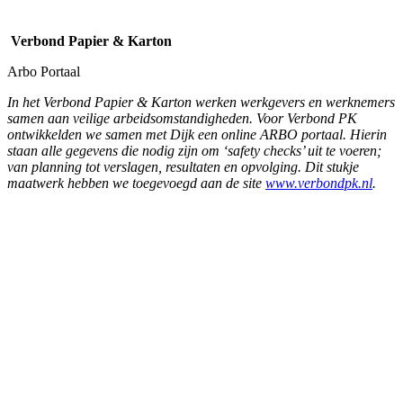
Verbond Papier & Karton
Arbo Portaal
In het Verbond Papier & Karton werken werkgevers en werknemers
samen aan veilige arbeidsomstandigheden. Voor Verbond PK
ontwikkelden we samen met Dijk een online ARBO portaal. Hierin
staan alle gegevens die nodig zijn om ‘safety checks’ uit te voeren;
van planning tot verslagen, resultaten en opvolging. Dit stukje
maatwerk hebben we toegevoegd aan de site
ww
w.verbondpk.nl
.
Hof van Saksen
Promotiemateriaal Tropical Tuesday
Ibiza vibes op Resort Hof van Saksen. Met cocktails, bites, music &
more chillen op het terras bij De Brink. Een ‘tropical’-huisstijltje
voor deze zomervakantie-actie!