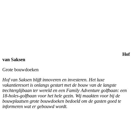
vakantieresort is onlangs gestart met de bouw van de langste
trechterglijbaan ter wereld en een Family Adventure golfbaan: een
18-holes-golfbaan voor het hele gezin. Wij maakten voor bij de
bouwplaatsen grote bouwdoeken bedoeld om de gasten goed te
informeren wat er gebouwd wordt.
Opdracht: EHS-Services
Vormgeving en technische realisatie website
We realiseerden voor Erwin Heijnsbroek een website met een