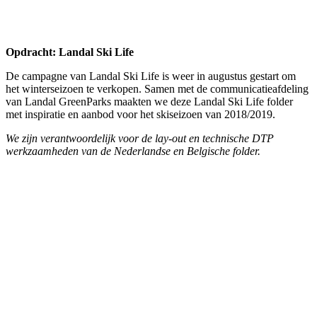
Opdracht: Landal GreenParks
Direct marketing voorzomercampagne 2018; ‘Met welke verhalen
kom jij thuis’ en ‘Ontdek wat groen kan doen'.
We realiseerden in samenwerking met de communicatieafdeling van
Landal GreenParks de vormgeving en technisch DTP.