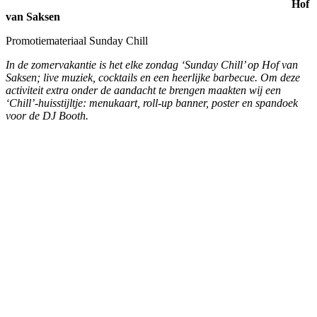
Hof
van Saksen
Promotieflyer Saltato
De 'Saltato' is nu officieel geopend: de langste trechterglijbaan ter
wereld! Deze glijbaan voor waaghalzen staat op Resort Hof van
Saksen; wij maakten een promotieflyer en een roll-up banner voor
deze nieuwe glijbaan.