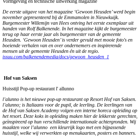
Vormgeving en technische uitwerking magazine
De eerste uitgave van het magazine ‘Gewoon Heusden’ werd begin
november gepresenteerd bij de Emmamolen in Nieuwkuijk.
Burgemeester Willemijn van Hees ontving het eerste exemplaar uit
handen van Rolf Balkenende. In het magazine kijkt de burgemeester
terug op haar eerste jaar als burgemeester van de gemeente
Heusden. ‘Gewoon Heusden’ is verder gevuld met mooie foto's en
boeiende verhalen van en over ondernemers en inspirerende
mensen uit de gemeente Heusden én uit de regio.
issuu.com/balkenendemedia/docs/gewoon_heusden_1
Hof van Saksen
Huisstijl Pop-up restaurant l' allunno
l’alunno is het nieuwe pop-up restaurant op Resort Hof van Saksen.
l’alunno; is Italiaans voor de pupil, de leerling. De leerlingen van
de Hof van Saksen Academy volgen een interne horeca opleiding op
het resort. Deze koks in opleiding maken hier de lekkerste gerechten,
geïnspireerd op hun verschillende internationale achtergronden. Wij
maakten voor l’alunno een kleurrijk logo met een bijpassende
huisstijl, welke wij verwerkten op menukaarten, posters en banners.