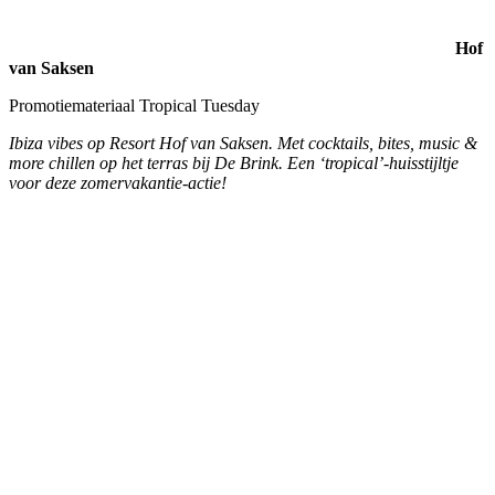
Hof
van Saksen
Promotiemateriaal Sunday Chill
In de zomervakantie is het elke zondag ‘Sunday Chill’ op Hof van
Saksen; live muziek, cocktails en een heerlijke barbecue. Om deze
activiteit extra onder de aandacht te brengen maakten wij een
‘Chill’-huisstijltje: menukaart, roll-up banner, poster en spandoek
voor de DJ Booth.