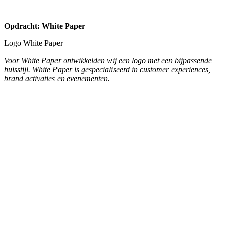
Opdracht: Stichting Leerrijk!
Brochure Bovenschoolse Plusklas Breinrijk!
We verzorgden het ontwerp, de technische DTP en het drukwerk
van de brochure. Het logo is bedacht door een leerling en wij
hebben het logo technisch verder vormgegeven en afgewerkt. In
deze brochure wordt de bovenschoolse plusklas Breinrijk!