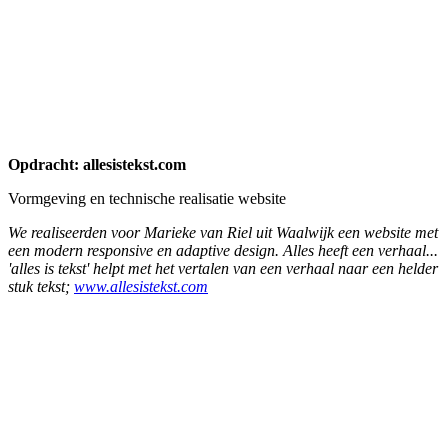
stuk tekst;
www.allesistekst.com
Opdracht: Gemeente Waalwijk
Logo Museum Plus Waalwijk
Voor de Gemeente Waalwijk ontwikkelden we een logo voor het
project Museum Plus. De naam Museum Plus is nu slechts een
conceptnaam. We maakten verschillende creatieve ontwerpen; de
gemeente koos voor een eenvoudig logo met de herkenbare kleuren
uit het logo van de Gemeente Waalwijk.
De opening van het nieuwe
museum in het voormalige gemeentehuis staat gepland voor
februari 2021.