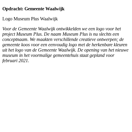
Opdracht: Landal Ski Life
De campagne van Landal Ski Life is weer in augustus gestart om
het winterseizoen te verkopen. Samen met de communicatieafdeling
van Landal GreenParks maakten we deze Landal Ski Life folder
met inspiratie en aanbod voor het skiseizoen van 2018/2019.
We zijn verantwoordelijk voor de lay-out en technische DTP
werkzaamheden van de Nederlandse en Belgische folder.