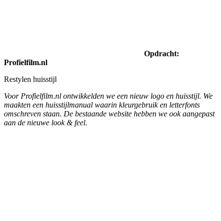
Opdracht: Colart
12 pagina-najaarsspecial 2018
We verzorgden de vormgeving/lay-out, technisch DTP,
beeldbewerkingen en het drukwerk van de Nederlandstalige en
Franstalige najaarsspecial. Passend bij de special maakten we voor
de winkelier schapkaarten en wobblers.