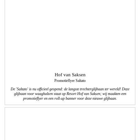
Hof van Saksen
Promotieflyer Saltato
De 'Saltato' is nu officieel geopend: de langste trechterglijbaan ter wereld! Deze
glijbaan voor waaghalzen staat op Resort Hof van Saksen; wij maakten een
promotieflyer en een roll-up banner voor deze nieuwe glijbaan.