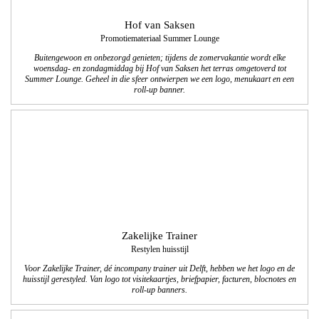
Hof van Saksen
Promotiemateriaal Summer Lounge
Buitengewoon en onbezorgd genieten; tijdens de zomervakantie wordt elke
woensdag- en zondagmiddag bij Hof van Saksen het terras omgetoverd tot
Summer Lounge. Geheel in die sfeer ontwierpen we een logo, menukaart en een
roll-up banner.
Zakelijke Trainer
Restylen huisstijl
Voor Zakelijke Trainer, dé incompany trainer uit Delft, hebben we het logo en de
huisstijl gerestyled. Van logo tot visitekaartjes, briefpapier, facturen, blocnotes en
roll-up banners.