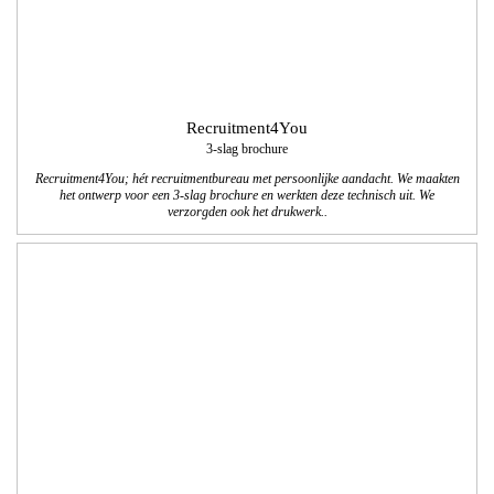
Recruitment4You
3-slag brochure
Recruitment4You; hét recruitmentbureau met persoonlijke aandacht. We maakten
het ontwerp voor een 3-slag brochure en werkten deze technisch uit. We
verzorgden ook het drukwerk..