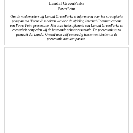
Landal GreenParks
PowerPoint
Om de medewerkers bij Landal GreenParks te informeren over het strategische
programma 'Focus 8' maakten we voor de afdeling Internal Communications
een PowerPoint presentatie. Met onze huisstijlkennis van Landal GreenParks en
creativiteit restyleden wij de bestaande schetspresentatie. De presentatie is zo
gemaakt dat Landal GreenParks zelf eenvoudig teksten en tabellen in de
presentatie aan kan passen.