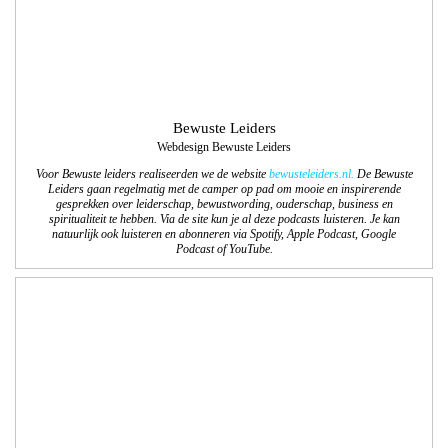
Bewuste Leiders
Webdesign Bewuste Leiders
Voor Bewuste leiders realiseerden we de website
bewusteleiders.nl.
De Bewuste
Leiders gaan regelmatig met de camper op pad om mooie en inspirerende
gesprekken over leiderschap, bewustwording, ouderschap, business en
spiritualiteit te hebben. Via de site kun je al deze podcasts luisteren. Je kan
natuurlijk ook luisteren en abonneren via Spotify, Apple Podcast, Google
Podcast of YouTube.