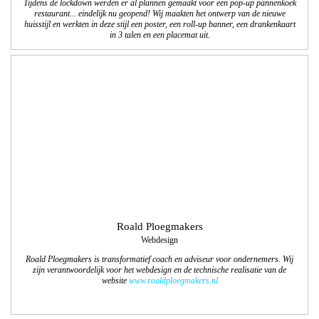
Tijdens de lockdown werden er al plannen gemaakt voor een pop-up pannenkoek
restaurant... eindelijk nu geopend! Wij maakten het ontwerp van de nieuwe
huisstijl en werkten in deze stijl een poster, een roll-up banner, een drankenkaart
in 3 talen en een placemat uit.
Roald Ploegmakers
Webdesign
Roald Ploegmakers is transformatief coach en adviseur voor ondernemers. Wij
zijn verantwoordelijk voor het webdesign en de technische realisatie van de
website
www.roaldploegmakers.nl