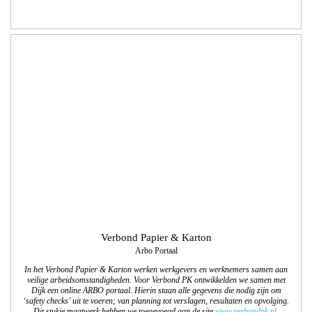
Verbond Papier & Karton
Arbo Portaal
In het Verbond Papier & Karton werken werkgevers en werknemers samen aan
veilige arbeidsomstandigheden. Voor Verbond PK ontwikkelden we samen met
Dijk een online ARBO portaal. Hierin staan alle gegevens die nodig zijn om
‘safety checks’ uit te voeren; van planning tot verslagen, resultaten en opvolging.
Dit stukje maatwerk hebben we toegevoegd aan de site
ww
w.verbondpk.nl
.