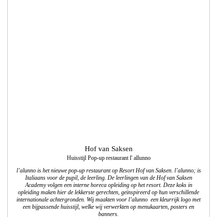
Hof van Saksen
Huisstijl Pop-up restaurant l' allunno
l’alunno is het nieuwe pop-up restaurant op Resort Hof van Saksen. l’alunno; is
Italiaans voor de pupil, de leerling. De leerlingen van de Hof van Saksen
Academy volgen een interne horeca opleiding op het resort. Deze koks in
opleiding maken hier de lekkerste gerechten, geïnspireerd op hun verschillende
internationale achtergronden. Wij maakten voor l’alunno een kleurrijk logo met
een bijpassende huisstijl, welke wij verwerkten op menukaarten, posters en
banners.