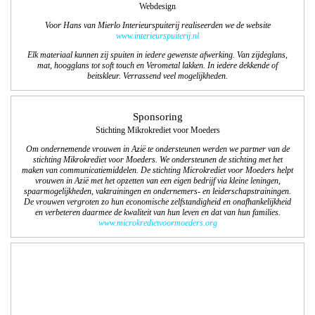
Webdesign
Voor Hans van Mierlo Interieurspuiterij realiseerden we de website
www.interieurspuiterij.nl
Elk materiaal kunnen zij spuiten in iedere gewenste afwerking. Van zijdeglans,
mat, hoogglans tot soft touch en Verometal lakken. In iedere dekkende of
beitskleur. Verrassend veel mogelijkheden.
Sponsoring
Stichting Mikrokrediet voor Moeders
Om ondernemende vrouwen in Azië te ondersteunen werden we partner van de
stichting Mikrokrediet voor Moeders. We ondersteunen de stichting met het
maken van communicatiemiddelen. De stichting Microkrediet voor Moeders helpt
vrouwen in Azië met het opzetten van een eigen bedrijf via kleine leningen,
spaarmogelijkheden, vaktrainingen en ondernemers- en leiderschapstrainingen.
De vrouwen vergroten zo hun economische zelfstandigheid en onafhankelijkheid
en verbeteren daarmee de kwaliteit van hun leven en dat van hun families.
www.microkredietvoormoeders.org