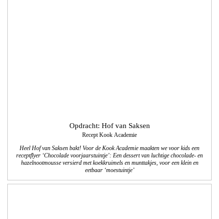
Opdracht: Hof van Saksen
Recept Kook Academie
Heel Hof van Saksen bakt! Voor de Kook Academie maakten we voor kids een
receptflyer ‘Chocolade voorjaarstuintje’: Een dessert van luchtige chocolade- en
hazelnootmousse versierd met koekkruimels en munttakjes, voor een klein en
eetbaar ‘moestuintje’