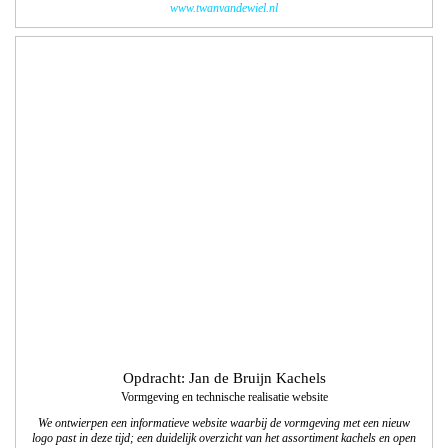
Opdracht: Jan de Bruijn Kachels
Vormgeving en technische realisatie website
We ontwierpen een informatieve website waarbij de vormgeving met een nieuw
logo past in deze tijd; een duidelijk overzicht van het assortiment kachels en open
haarden. We zijn verantwoordelijk voor het ontwerp en de technische realisatie
van deze responsive website.
www.jandebruijnhaarden.nl