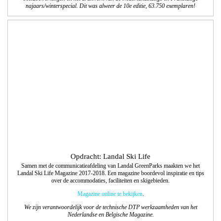
Opdracht: Landal Ski Life
Samen met de communicatieafdeling van Landal GreenParks maakten we het
Landal Ski Life Magazine 2017-2018. Een magazine boordevol inspiratie en tips
over de accommodaties, faciliteiten en skigebieden.
Magazine online te bekijken
.
We zijn verantwoordelijk voor de technische DTP werkzaamheden van het
Nederlandse en Belgische Magazine.
Opdracht: Craft Sensations
Design bloks voor het label Craft Sensations., designpapier voor de hobbymarkt.