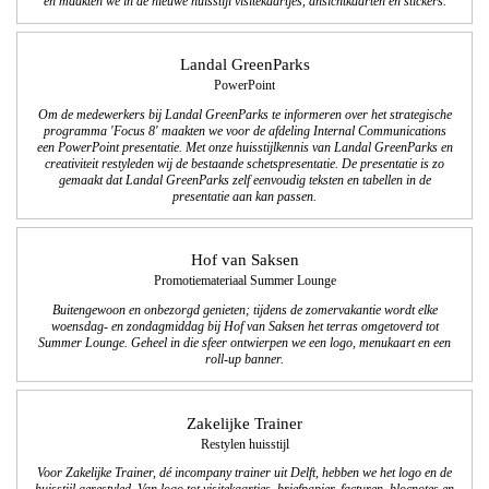
en maakten we in de nieuwe huisstijl visitekaartjes, ansichtkaarten en stickers.
Landal GreenParks
PowerPoint
Om de medewerkers bij Landal GreenParks te informeren over het strategische
programma 'Focus 8' maakten we voor de afdeling Internal Communications
een PowerPoint presentatie. Met onze huisstijlkennis van Landal GreenParks en
creativiteit restyleden wij de bestaande schetspresentatie. De presentatie is zo
gemaakt dat Landal GreenParks zelf eenvoudig teksten en tabellen in de
presentatie aan kan passen.
Hof van Saksen
Promotiemateriaal Summer Lounge
Buitengewoon en onbezorgd genieten; tijdens de zomervakantie wordt elke
woensdag- en zondagmiddag bij Hof van Saksen het terras omgetoverd tot
Summer Lounge. Geheel in die sfeer ontwierpen we een logo, menukaart en een
roll-up banner.
Zakelijke Trainer
Restylen huisstijl
Voor Zakelijke Trainer, dé incompany trainer uit Delft, hebben we het logo en de