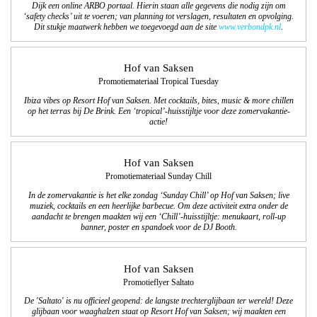
Dijk een online ARBO portaal. Hierin staan alle gegevens die nodig zijn om
‘safety checks’ uit te voeren; van planning tot verslagen, resultaten en opvolging.
Dit stukje maatwerk hebben we toegevoegd aan de site
ww
w.verbondpk.nl
.
Hof van Saksen
Promotiemateriaal Tropical Tuesday
Ibiza vibes op Resort Hof van Saksen. Met cocktails, bites, music & more chillen
op het terras bij De Brink. Een ‘tropical’-huisstijltje voor deze zomervakantie-
actie!
Hof van Saksen
Promotiemateriaal Sunday Chill
In de zomervakantie is het elke zondag ‘Sunday Chill’ op Hof van Saksen; live
muziek, cocktails en een heerlijke barbecue. Om deze activiteit extra onder de
aandacht te brengen maakten wij een ‘Chill’-huisstijltje: menukaart, roll-up
banner, poster en spandoek voor de DJ Booth.
Hof van Saksen
Promotieflyer Saltato
De 'Saltato' is nu officieel geopend: de langste trechterglijbaan ter wereld! Deze
glijbaan voor waaghalzen staat op Resort Hof van Saksen; wij maakten een