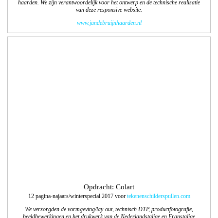
Opdracht: Colart
12 pagina-najaars/winterspecial 2017 voor
tekenenschilderspullen.com
We verzorgden de vormgeving/lay-out, technisch DTP, productfotografie,
beeldbewerkingen en het drukwerk van de Nederlandstalige en Franstalige
najaars/winterspecial. Dit was alweer de 10e editie, 63.750 exemplaren!