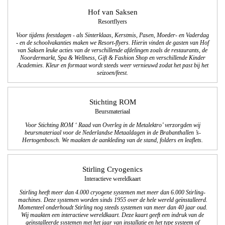
Hof van Saksen
Resortflyers
Voor tijdens feestdagen - als Sinterklaas, Kerstmis, Pasen, Moeder- en Vaderdag
- en de schoolvakanties maken we Resort-flyers. Hierin vinden de gasten van Hof
van Saksen leuke acties van de verschillende afdelingen zoals de restaurants, de
Noordermarkt, Spa & Wellness, Gift & Fashion Shop en verschillende Kinder
Academies. Kleur en formaat wordt steeds weer vernieuwd zodat het past bij het
seizoen/feest.
Stichting ROM
Beursmateriaal
Voor Stichting ROM ‘ Raad van Overleg in de Metalektro’ verzorgden wij
beursmateriaal voor de Nederlandse Metaaldagen in de Brabanthallen ’s-
Hertogenbosch. We maakten de aankleding van de stand, folders en leaflets.
Stirling Cryogenics
Interactieve wereldkaart
Stirling heeft meer dan 4.000 cryogene systemen met meer dan 6.000 Stirling-
machines. Deze systemen worden sinds 1955 over de hele wereld geïnstalleerd.
Momenteel onderhoudt Stirling nog steeds systemen van meer dan 40 jaar oud.
Wij maakten een interactieve wereldkaart. Deze kaart geeft een indruk van de
geïnstalleerde systemen met het jaar van installatie en het type systeem of