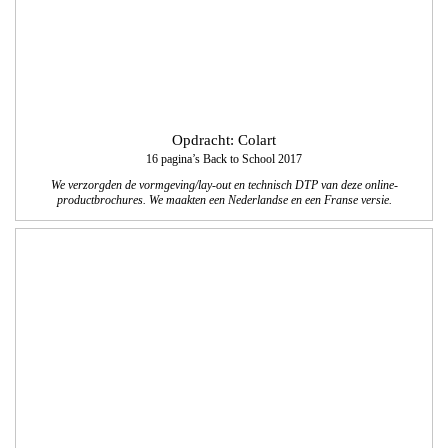
Opdracht: Logistic Workx
Logo en huisstijl
Voor Logistic Workx ontwikkelden wij een logo met een bijpassende huisstijl. We
leverden templates voor facturen en offertes in Word en basis templates voor
Powerpoint presentaties.