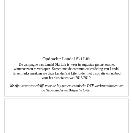
We zijn verantwoordelijk voor de lay-out en technische DTP werkzaamheden van
de Nederlandse en Belgische folder.
Opdracht: Landal GreenParks
Direct marketing voorzomercampagne 2018; ‘Met welke verhalen kom jij thuis’
en ‘Ontdek wat groen kan doen'.
We realiseerden in samenwerking met de communicatieafdeling van Landal
GreenParks de vormgeving en technisch DTP.