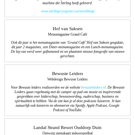
machine die Stirling heeft geleverd.
www.stirlingcryogenics.eu/worldmap
Hof van Saksen
Menumagazine Grand Café
Ook dit jaar is het menumagazine van ‘Grand Café’ Hof van Saksen geupdate;
dit jaar 2 magazines; een Diner-menumagazine en een Lunch-menumagazine.
De lay-out werd weer gefinetuned en we plaatsten nieuwe fotografie van nieuwe
gerechten.
Bewuste Leiders
Webdesign Bewuste Leiders
Voor Bewuste leiders realiseerden we de website
bewusteleiders.nl.
De Bewuste
Leiders gaan regelmatig met de camper op pad om mooie en inspirerende
gesprekken over leiderschap, bewustwording, ouderschap, business en
spiritualiteit te hebben. Via de site kun je al deze podcasts luisteren. Je kan
natuurlijk ook luisteren en abonneren via Spotify, Apple Podcast, Google
Podcast of YouTube.
Landal Strand Resort Ouddorp Duin
Ontwerp menukaart indoorspeelhal