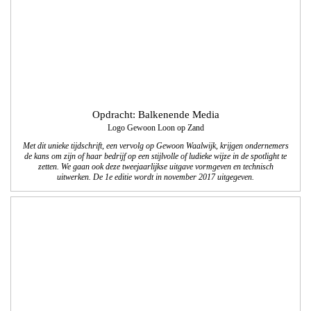
Opdracht: Colart
16 pagina’s Back to School 2017
We verzorgden de vormgeving/lay-out en technisch DTP van deze online-
productbrochures. We maakten een Nederlandse en een Franse versie.