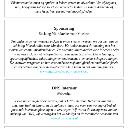
Elk materiaal kunnen zij spuiten in iedere gewenste afwerking. Van zijdeglans,
mat, hoogglans tot soft touch en Verometal lakken. In iedere dekkende of
beitskleur. Verrassend veel mogelijkheden.
Sponsoring
Stichting Mikrokrediet voor Moeders
Om ondernemende vrouwen in Azië te ondersteunen werden we partner van de
stichting Mikrokrediet voor Moeders. We ondersteunen de stichting met het
maken van communicatiemiddelen. De stichting Microkrediet voor Moeders helpt
vrouwen in Azië met het opzetten van een eigen bedrijf via kleine leningen,
spaarmogelijkheden, vaktrainingen en ondernemers- en leiderschapstrainingen.
De vrouwen vergroten zo hun economische zelfstandigheid en onafhankelijkheid
en verbeteren daarmee de kwaliteit van hun leven en dat van hun families.
www.microkredietvoormoeders.org
DNS Interieur
Webdesign
Ervaring en liefde voor het vak, dat is DNS Interieur. Het team van DNS
Interieur heeft de kennis en disciplines in huis om voor een woning of bedrijf
passende interieuroplossingen te verzorgen. Wij waren de vormgevers van de
huisstijl van DNS, wij verzorgden het webdesign en de technische realisatie van
www.dnsinterieur.nl