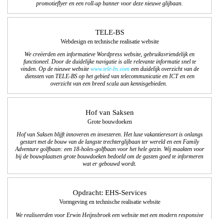
promotieflyer en een roll-up banner voor deze nieuwe glijbaan.
TELE-BS
Webdesign en technische realisatie website
We creëerden een informatieve Wordpress website, gebruiksvriendelijk en
functioneel. Door de duidelijke navigatie is alle relevante informatie snel te
vinden. Op de nieuwe website
www.tele-bs.com
een duidelijk overzicht van de
diensten van TELE-BS op het gebied van telecommunicatie en ICT en een
overzicht van een breed scala aan kennisgebieden.
Hof van Saksen
Grote bouwdoeken
Hof van Saksen blijft innoveren en investeren. Het luxe vakantieresort is onlangs
gestart met de bouw van de langste trechterglijbaan ter wereld en een Family
Adventure golfbaan: een 18-holes-golfbaan voor het hele gezin. Wij maakten voor
bij de bouwplaatsen grote bouwdoeken bedoeld om de gasten goed te informeren
wat er gebouwd wordt.
Opdracht: EHS-Services
Vormgeving en technische realisatie website
We realiseerden voor Erwin Heijnsbroek een website met een modern responsive