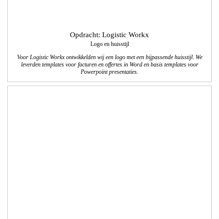
Opdracht: Verbond PK
Logo, huisstijl en brochure
Voor ‘Verbond papier & karton’ hebben wij een nieuwe huisstijl ontwikkeld, de
eerste brochures ‘Sectorale Gedragscode’ zijn in 2 talen gemaakt en de hele
stationary is vernieuwd.