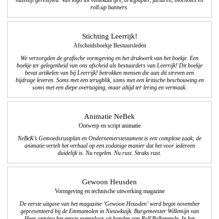
huisstijl gerestyled. Van logo tot visitekaartjes, briefpapier, facturen, blocnotes en
roll-up banners.
Stichting Leerrijk!
Afscheidsboekje Bestuursleden
We verzorgden de grafische vormgeving en het drukwerk van het boekje. Een
boekje ter gelegenheid van ons afscheid als bestuurders van Leerrijk! Dit boekje
bevat artikelen van bij Leerrijk! betrokken mensen die aan dit streven een
bijdrage leveren. Soms met een terugblik, soms met een kritische beschouwing en
soms met een diepe overtuiging, maar altijd ter lering en vermaak.
Animatie NeBek
Ontwerp en script animatie
NeBeK’s Gemoedsrustplan en Ondernemerstestament is een complexe zaak; de
animatie vertelt het verhaal op een zodanige manier dat het voor iedereen
duidelijk is. Nu regelen. Nu rust. Straks rust.
Gewoon Heusden
Vormgeving en technische uitwerking magazine
De eerste uitgave van het magazine ‘Gewoon Heusden’ werd begin november
gepresenteerd bij de Emmamolen in Nieuwkuijk. Burgemeester Willemijn van
Hees ontving het eerste exemplaar uit handen van Rolf Balkenende. In het