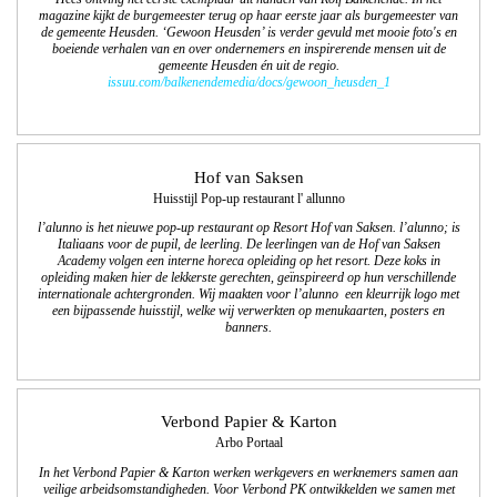
magazine kijkt de burgemeester terug op haar eerste jaar als burgemeester van
de gemeente Heusden. ‘Gewoon Heusden’ is verder gevuld met mooie foto's en
boeiende verhalen van en over ondernemers en inspirerende mensen uit de
gemeente Heusden én uit de regio.
issuu.com/balkenendemedia/docs/gewoon_heusden_1
Hof van Saksen
Huisstijl Pop-up restaurant l' allunno
l’alunno is het nieuwe pop-up restaurant op Resort Hof van Saksen. l’alunno; is
Italiaans voor de pupil, de leerling. De leerlingen van de Hof van Saksen
Academy volgen een interne horeca opleiding op het resort. Deze koks in
opleiding maken hier de lekkerste gerechten, geïnspireerd op hun verschillende
internationale achtergronden. Wij maakten voor l’alunno een kleurrijk logo met
een bijpassende huisstijl, welke wij verwerkten op menukaarten, posters en
banners.
Verbond Papier & Karton
Arbo Portaal
In het Verbond Papier & Karton werken werkgevers en werknemers samen aan
veilige arbeidsomstandigheden. Voor Verbond PK ontwikkelden we samen met