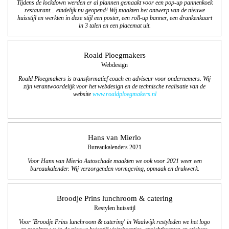
Tijdens de lockdown werden er al plannen gemaakt voor een pop-up pannenkoek
restaurant... eindelijk nu geopend! Wij maakten het ontwerp van de nieuwe
huisstijl en werkten in deze stijl een poster, een roll-up banner, een drankenkaart
in 3 talen en een placemat uit.
Roald Ploegmakers
Webdesign
Roald Ploegmakers is transformatief coach en adviseur voor ondernemers. Wij
zijn verantwoordelijk voor het webdesign en de technische realisatie van de
website
www.roaldploegmakers.nl
Hans van Mierlo
Bureaukalenders 2021
Voor Hans van Mierlo Autoschade maakten we ook voor 2021 weer een
bureaukalender. Wij verzorgenden vormgeving, opmaak en drukwerk.
Broodje Prins lunchroom & catering
Restylen huisstijl
Voor 'Broodje Prins lunchroom & catering' in Waalwijk restyleden we het logo