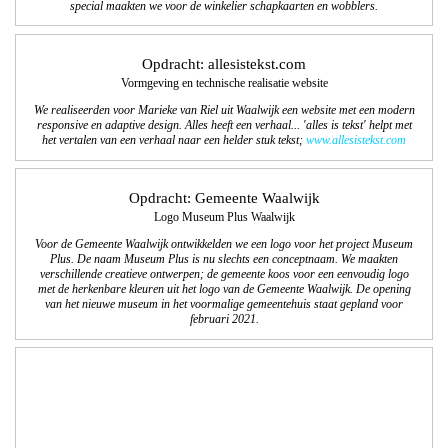
special maakten we voor de winkelier schapkaarten en wobblers.
Opdracht: allesistekst.com
Vormgeving en technische realisatie website
We realiseerden voor Marieke van Riel uit Waalwijk een website met een modern
responsive en adaptive design. Alles heeft een verhaal... 'alles is tekst' helpt met
het vertalen van een verhaal naar een helder stuk tekst;
www.allesistekst.com
Opdracht: Gemeente Waalwijk
Logo Museum Plus Waalwijk
Voor de Gemeente Waalwijk ontwikkelden we een logo voor het project Museum
Plus. De naam Museum Plus is nu slechts een conceptnaam. We maakten
verschillende creatieve ontwerpen; de gemeente koos voor een eenvoudig logo
met de herkenbare kleuren uit het logo van de Gemeente Waalwijk.
De opening
van het nieuwe museum in het voormalige gemeentehuis staat gepland voor
februari 2021.
Opdracht: Landal Ski Life
De campagne van Landal Ski Life is weer in augustus gestart om het
winterseizoen te verkopen. Samen met de communicatieafdeling van Landal
GreenParks maakten we deze Landal Ski Life folder met inspiratie en aanbod
voor het skiseizoen van 2018/2019.