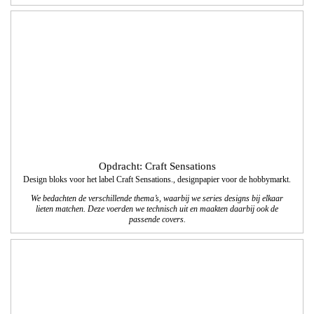
We bedachten de verschillende thema’s, waarbij we series designs bij elkaar
lieten matchen. Deze voerden we technisch uit en maakten daarbij ook de
passende covers.
Opdracht: Vissers Waalwijk
Vormgeving en technische realisatie website
We realiseerden een website waarbij de vormgeving en navigatie aansluiten bij de
nieuwe bedrijfsuitstraling van Vissers Waalwijk; een duidelijk overzicht van alle