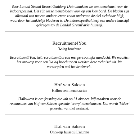
Voor Landal Strand Resort Ouddorp Duin maakten we een menukaart voor de
indoorspeelhal. Het zijn losse menubladen voor op een klembord. De bladen zijn
allemaal van net een andere lengte zodat onderaan de titel zichtbaar blijft,
waardoor het makkelijk bladeren is. De indoorspeelhal heeft een andere huisstijl
gekregen tov de Landal GreenParks huisstijl.
Recruitment4You
3-slag brochure
Recruitment4You; hét recruitmentbureau met persoonlijke aandacht. We maakten
het ontwerp voor een 3-slag brochure en werkten deze technisch uit. We
verzorgden ook het drukwerk..
Hof van Saksen
Halloween menukaarten
Halloween is een feestdag die valt op 31 oktober.
Wij maakten voor de
restaurants van Hof van Saksen speciale ‘scary’ menukaarten. Dat wordt 'lekker'
griezelen van het weekend.
Hof van Saksen
Ontwerp huisstijl L'alunno