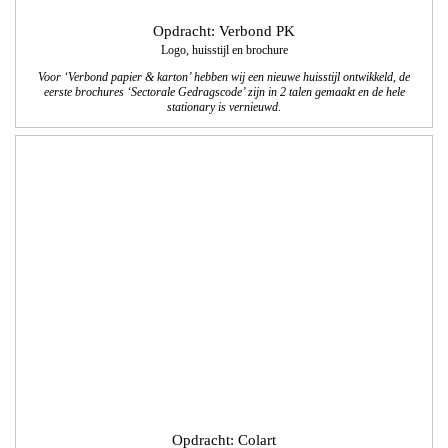
Opdracht: Colart
8 pagina-voorjaar­special 2017 voor
tekenenschilderspullen.com
We verzorgden de vormgeving/lay-out, technisch DTP, productfotografie,
beeldbewerkingen en het drukwerk van de Nederlandstalige en Franstalige
voorjaarsspecial. Dit was alweer de 8e editie, 74.500 exemplaren!