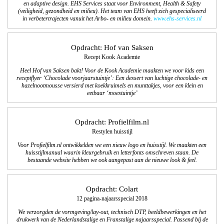
en adaptive design. EHS Services staat voor Environment, Health & Safety
(veiligheid, gezondheid en milieu). Het team van EHS heeft zich gespecialiseerd
in verbetertrajecten vanuit het Arbo- en milieu domein.
www.ehs-services.nl
Opdracht: Hof van Saksen
Recept Kook Academie
Heel Hof van Saksen bakt! Voor de Kook Academie maakten we voor kids een
receptflyer ‘Chocolade voorjaarstuintje’: Een dessert van luchtige chocolade- en
hazelnootmousse versierd met koekkruimels en munttakjes, voor een klein en
eetbaar ‘moestuintje’
Opdracht: Profielfilm.nl
Restylen huisstijl
Voor Profielfilm.nl ontwikkelden we een nieuw logo en huisstijl. We maakten een
huisstijlmanual waarin kleurgebruik en letterfonts omschreven staan. De
bestaande website hebben we ook aangepast aan de nieuwe look & feel.
Opdracht: Colart
12 pagina-najaarsspecial 2018
We verzorgden de vormgeving/lay-out, technisch DTP, beeldbewerkingen en het
drukwerk van de Nederlandstalige en Franstalige najaarsspecial. Passend bij de