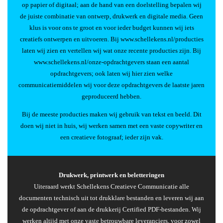
op papier of digitaal; aan de hand van een doelstelling bepalen wij
de juiste combinatie van ontwerp, drukwerk en digitale media. Geen
klus is voor ons te groot en voor ieder budget kunnen wij iets
creatiefs ontwerpen en uitvoeren. Bij
www.schellekens.nl/producties
laten wij zien en vertellen wij wat onze recente producties zijn. Bij
www.schellekens.nl/onze-opdrachtgevers
staan een aantal
opdrachtgevers; ook laten wij hier zien welke
communicatiemiddelen wij voor deze opdrachtgevers de laatste jaren
geproduceerd hebben.
Bij de meeste producties maken wij gebruik van tekst en beeld. Dit
doen wij niet in huis, wij werken samen met een vaste copywriter en
een creatieve fotograaf; ieder zijn vak.
Drukwerk, printwerk en beletteringen
Uiteraard werkt Schellekens Creatieve Communicatie alle
documenten technisch uit tot drukklare bestanden en leveren wij aan
de opdrachtgever of aan de drukkerij Certified PDF-bestanden. Wij
werken altijd met onze vaste betrouwbare leveranciers, voor zowel