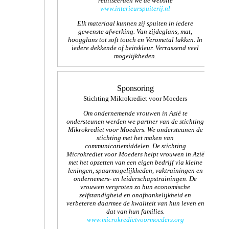
realiseerden we de website
www.interieurspuiterij.nl
Elk materiaal kunnen zij spuiten in iedere
gewenste afwerking. Van zijdeglans, mat,
hoogglans tot soft touch en Verometal lakken. In
iedere dekkende of beitskleur. Verrassend veel
mogelijkheden.
Sponsoring
Stichting Mikrokrediet voor Moeders
Om ondernemende vrouwen in Azië te
ondersteunen werden we partner van de stichting
Mikrokrediet voor Moeders. We ondersteunen de
stichting met het maken van
communicatiemiddelen. De stichting
Microkrediet voor Moeders helpt vrouwen in Azië
met het opzetten van een eigen bedrijf via kleine
leningen, spaarmogelijkheden, vaktrainingen en
ondernemers- en leiderschapstrainingen. De
vrouwen vergroten zo hun economische
zelfstandigheid en onafhankelijkheid en
verbeteren daarmee de kwaliteit van hun leven en
dat van hun families.
www.microkredietvoormoeders.org