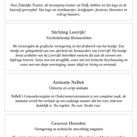
Voor Zakelijke Trainer, dé incompany trainer uit Delft, hebben we het logo en de
huisstijl gerestyled. Van logo tot visitekaartjes, briefpapier, facturen, blocnotes en
roll-up banners.
Stichting Leerrijk!
Afscheidsboekje Bestuursleden
We verzorgden de grafische vormgeving en het drukwerk van het boekje. Een
boekje ter gelegenheid van ons afscheid als bestuurders van Leerrijk! Dit boekje
bevat artikelen van bij Leerrijk! betrokken mensen die aan dit streven een
bijdrage leveren. Soms met een terugblik, soms met een kritische beschouwing en
soms met een diepe overtuiging, maar altijd ter lering en vermaak.
Animatie NeBek
Ontwerp en script animatie
NeBeK’s Gemoedsrustplan en Ondernemerstestament is een complexe zaak; de
animatie vertelt het verhaal op een zodanige manier dat het voor iedereen
duidelijk is. Nu regelen. Nu rust. Straks rust.
Gewoon Heusden
Vormgeving en technische uitwerking magazine