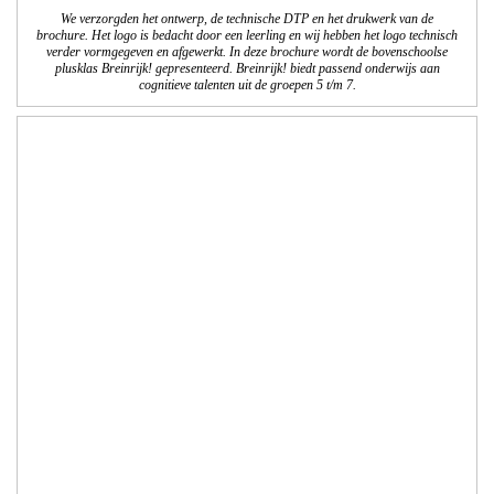
Opdracht: St. PEGD
Cursusbrochure dec. 2017 - juni 2018
We verzorgden de lay-out, de technische DTP en het drukwerk van de
cursusbrochure van de stichting Permanente Educatieve Gezelschapsdieren. 2x
per jaar komt deze brochure met het cursus- en workshopoverzicht voor
dierenartsen uit. Er worden 10.000 exemplaren van gedrukt.