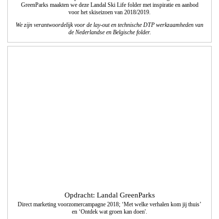
GreenParks maakten we deze Landal Ski Life folder met inspiratie en aanbod
voor het skiseizoen van 2018/2019.
We zijn verantwoordelijk voor de lay-out en technische DTP werkzaamheden van
de Nederlandse en Belgische folder.
Opdracht: Landal GreenParks
Direct marketing voorzomercampagne 2018; ‘Met welke verhalen kom jij thuis’
en ‘Ontdek wat groen kan doen'.
We realiseerden in samenwerking met de communicatieafdeling van Landal
GreenParks de vormgeving en technisch DTP.