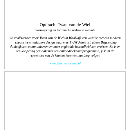
Opdracht: Jan de Bruijn Kachels
Vormgeving en technische realisatie website
We ontwierpen een informatieve website waarbij de vormgeving met een nieuw
logo past in deze tijd; een duidelijk overzicht van het assortiment kachels en open
haarden. We zijn verantwoordelijk voor het ontwerp en de technische realisatie
van deze responsive website.
www.jandebruijnhaarden.nl