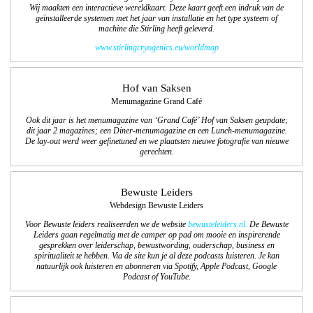
Wij maakten een interactieve wereldkaart. Deze kaart geeft een indruk van de
geïnstalleerde systemen met het jaar van installatie en het type systeem of
machine die Stirling heeft geleverd.
www.stirlingcryogenics.eu/worldmap
Hof van Saksen
Menumagazine Grand Café
Ook dit jaar is het menumagazine van ‘Grand Café’ Hof van Saksen geupdate;
dit jaar 2 magazines; een Diner-menumagazine en een Lunch-menumagazine.
De lay-out werd weer gefinetuned en we plaatsten nieuwe fotografie van nieuwe
gerechten.
Bewuste Leiders
Webdesign Bewuste Leiders
Voor Bewuste leiders realiseerden we de website
bewusteleiders.nl.
De Bewuste
Leiders gaan regelmatig met de camper op pad om mooie en inspirerende
gesprekken over leiderschap, bewustwording, ouderschap, business en
spiritualiteit te hebben. Via de site kun je al deze podcasts luisteren. Je kan
natuurlijk ook luisteren en abonneren via Spotify, Apple Podcast, Google
Podcast of YouTube.