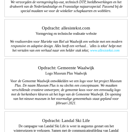
We verzorgden de vormgeving/lay-out, technisch DTP, beeldbewerkingen en het
drukwerk van de Nederlandstalige en Franstalige najaarsspecial. Passend bij de
special maakten we voor de winkelier schapkaarten en wobblers.
Opdracht: allesistekst.com
Vormgeving en technische realisatie website
We realiseerden voor Marieke van Riel uit Waalwijk een website met een modern
responsive en adaptive design. Alles heeft een verhaal... 'alles is tekst' helpt met
het vertalen van een verhaal naar een helder stuk tekst;
www.allesistekst.com
Opdracht: Gemeente Waalwijk
Logo Museum Plus Waalwijk
Voor de Gemeente Waalwijk ontwikkelden we een logo voor het project Museum
Plus. De naam Museum Plus is nu slechts een conceptnaam. We maakten
verschillende creatieve ontwerpen; de gemeente koos voor een eenvoudig logo
met de herkenbare kleuren uit het logo van de Gemeente Waalwijk.
De opening
van het nieuwe museum in het voormalige gemeentehuis staat gepland voor
februari 2021.
Opdracht: Landal Ski Life
De campagne van Landal Ski Life is weer in augustus gestart om het
winterseizoen te verkopen. Samen met de communicatieafdeling van Landal