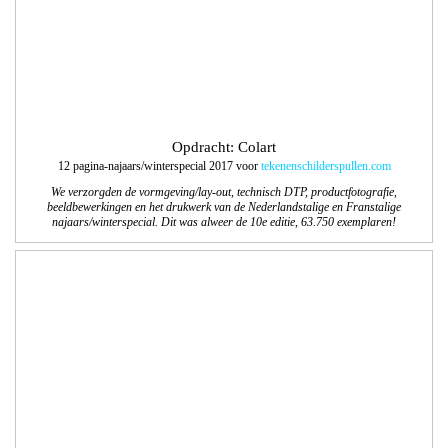
Opdracht: Landal Ski Life
Samen met de communicatieafdeling van Landal GreenParks maakten we het
Landal Ski Life Magazine 2017-2018. Een magazine boordevol inspiratie en tips
over de accommodaties, faciliteiten en skigebieden.
Magazine online te bekijken
.
We zijn verantwoordelijk voor de technische DTP werkzaamheden van het
Nederlandse en Belgische Magazine.