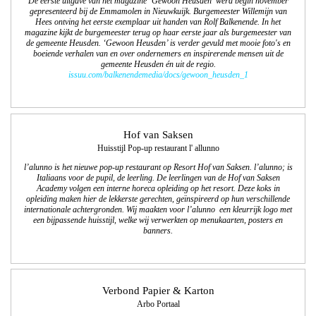
De eerste uitgave van het magazine ‘Gewoon Heusden’ werd begin november
gepresenteerd bij de Emmamolen in Nieuwkuijk. Burgemeester Willemijn van
Hees ontving het eerste exemplaar uit handen van Rolf Balkenende. In het
magazine kijkt de burgemeester terug op haar eerste jaar als burgemeester van
de gemeente Heusden. ‘Gewoon Heusden’ is verder gevuld met mooie foto's en
boeiende verhalen van en over ondernemers en inspirerende mensen uit de
gemeente Heusden én uit de regio.
issuu.com/balkenendemedia/docs/gewoon_heusden_1
Hof van Saksen
Huisstijl Pop-up restaurant l' allunno
l’alunno is het nieuwe pop-up restaurant op Resort Hof van Saksen. l’alunno; is
Italiaans voor de pupil, de leerling. De leerlingen van de Hof van Saksen
Academy volgen een interne horeca opleiding op het resort. Deze koks in
opleiding maken hier de lekkerste gerechten, geïnspireerd op hun verschillende
internationale achtergronden. Wij maakten voor l’alunno een kleurrijk logo met
een bijpassende huisstijl, welke wij verwerkten op menukaarten, posters en
banners.
Verbond Papier & Karton
Arbo Portaal