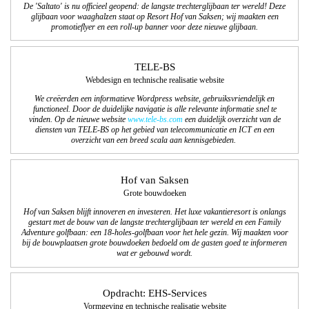
De 'Saltato' is nu officieel geopend: de langste trechterglijbaan ter wereld! Deze
glijbaan voor waaghalzen staat op Resort Hof van Saksen; wij maakten een
promotieflyer en een roll-up banner voor deze nieuwe glijbaan.
TELE-BS
Webdesign en technische realisatie website
We creëerden een informatieve Wordpress website, gebruiksvriendelijk en
functioneel. Door de duidelijke navigatie is alle relevante informatie snel te
vinden. Op de nieuwe website
www.tele-bs.com
een duidelijk overzicht van de
diensten van TELE-BS op het gebied van telecommunicatie en ICT en een
overzicht van een breed scala aan kennisgebieden.
Hof van Saksen
Grote bouwdoeken
Hof van Saksen blijft innoveren en investeren. Het luxe vakantieresort is onlangs
gestart met de bouw van de langste trechterglijbaan ter wereld en een Family
Adventure golfbaan: een 18-holes-golfbaan voor het hele gezin. Wij maakten voor
bij de bouwplaatsen grote bouwdoeken bedoeld om de gasten goed te informeren
wat er gebouwd wordt.
Opdracht: EHS-Services
Vormgeving en technische realisatie website