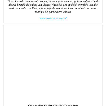
Opdracht: Yacht Cruise Company
Vormgeving en technische realisatie website
We realiseerden een website waarbij de vormgeving en navigatie aansluit bij de
luxe uitstraling van Yacht Cruise Company en de 6 partners . Het is een
informatieve site die duidelijk de veelzijdigheid van de kleinschalige exclusieve
cruises weergeeft. Met bestaand filmmateriaal hebben we passend binnen de
website movies gemaakt.
www.yachtcruisecompany.nl