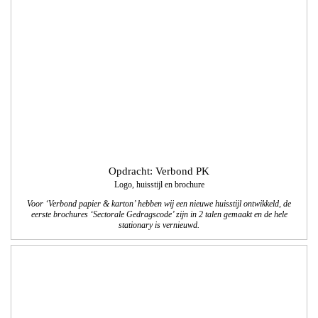
Voor ‘Verbond papier & karton’ hebben wij een nieuwe huisstijl ontwikkeld, de
eerste brochures ‘Sectorale Gedragscode’ zijn in 2 talen gemaakt en de hele
stationary is vernieuwd.
Opdracht: Colart
8 pagina-voorjaar­special 2017 voor
tekenenschilderspullen.com
We verzorgden de vormgeving/lay-out, technisch DTP, productfotografie,
beeldbewerkingen en het drukwerk van de Nederlandstalige en Franstalige