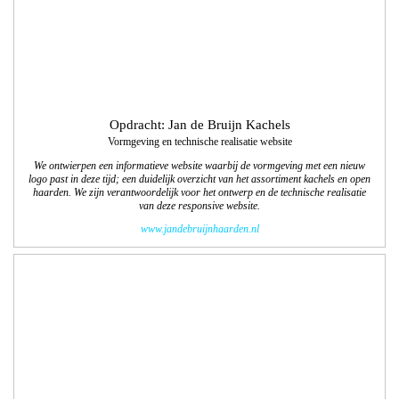
Opdracht: Colart
12 pagina-najaars/winterspecial 2017 voor
tekenenschilderspullen.com
We verzorgden de vormgeving/lay-out, technisch DTP, productfotografie,
beeldbewerkingen en het drukwerk van de Nederlandstalige en Franstalige
najaars/winterspecial. Dit was alweer de 10e editie, 63.750 exemplaren!