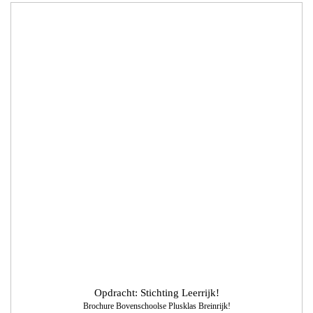
Opdracht: Stichting Leerrijk!
Brochure Bovenschoolse Plusklas Breinrijk!
We verzorgden het ontwerp, de technische DTP en het drukwerk van de
brochure. Het logo is bedacht door een leerling en wij hebben het logo technisch
verder vormgegeven en afgewerkt. In deze brochure wordt de bovenschoolse
plusklas Breinrijk! gepresenteerd. Breinrijk! biedt passend onderwijs aan
cognitieve talenten uit de groepen 5 t/m 7.