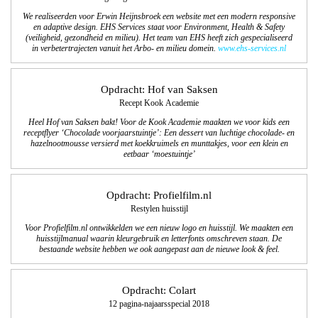
We realiseerden voor Erwin Heijnsbroek een website met een modern responsive
en adaptive design. EHS Services staat voor Environment, Health & Safety
(veiligheid, gezondheid en milieu). Het team van EHS heeft zich gespecialiseerd
in verbetertrajecten vanuit het Arbo- en milieu domein.
www.ehs-services.nl
Opdracht: Hof van Saksen
Recept Kook Academie
Heel Hof van Saksen bakt! Voor de Kook Academie maakten we voor kids een
receptflyer ‘Chocolade voorjaarstuintje’: Een dessert van luchtige chocolade- en
hazelnootmousse versierd met koekkruimels en munttakjes, voor een klein en
eetbaar ‘moestuintje’
Opdracht: Profielfilm.nl
Restylen huisstijl
Voor Profielfilm.nl ontwikkelden we een nieuw logo en huisstijl. We maakten een
huisstijlmanual waarin kleurgebruik en letterfonts omschreven staan. De
bestaande website hebben we ook aangepast aan de nieuwe look & feel.
Opdracht: Colart
12 pagina-najaarsspecial 2018