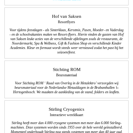
Hof van Saksen
Resortflyers
Voor tijdens feestdagen - als Sinterklaas, Kerstmis, Pasen, Moeder- en Vaderdag
- en de schoolvakanties maken we Resort-flyers. Hierin vinden de gasten van Hof
van Saksen leuke acties van de verschillende afdelingen zoals de restaurants, de
Noordermarkt, Spa & Wellness, Gift & Fashion Shop en verschillende Kinder
Academies. Kleur en formaat wordt steeds weer vernieuwd zodat het past bij het
seizoen/feest.
Stichting ROM
Beursmateriaal
Voor Stichting ROM ‘ Raad van Overleg in de Metalektro’ verzorgden wij
beursmateriaal voor de Nederlandse Metaaldagen in de Brabanthallen ’s-
Hertogenbosch. We maakten de aankleding van de stand, folders en leaflets.
Stirling Cryogenics
Interactieve wereldkaart
Stirling heeft meer dan 4.000 cryogene systemen met meer dan 6.000 Stirling-
machines. Deze systemen worden sinds 1955 over de hele wereld geïnstalleerd.
Momenteel onderhoudt Stirling nog steeds systemen van meer dan 40 jaar oud.