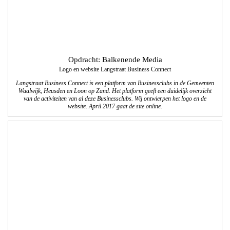
Opdracht: Ververs tekst en communicatie
Brochures Gemeente Waalwijk
We ontwikkelden 5 verschillende brochures voor de Gemeente Waalwijk. In de
brochures wordt aan de inwoners van de Gemeente Waalwijk uitgelegt hoe de
Raad werkt en hoe zij daaraan deel kunnen nemen.