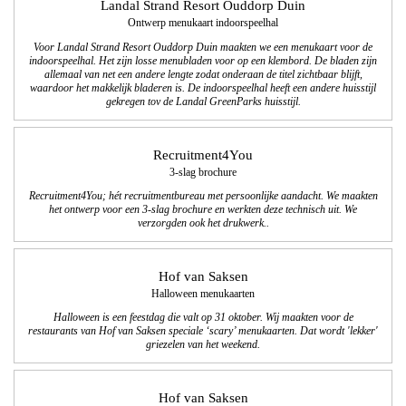
Landal Strand Resort Ouddorp Duin
Ontwerp menukaart indoorspeelhal
Voor Landal Strand Resort Ouddorp Duin maakten we een menukaart voor de
indoorspeelhal. Het zijn losse menubladen voor op een klembord. De bladen zijn
allemaal van net een andere lengte zodat onderaan de titel zichtbaar blijft,
waardoor het makkelijk bladeren is. De indoorspeelhal heeft een andere huisstijl
gekregen tov de Landal GreenParks huisstijl.
Recruitment4You
3-slag brochure
Recruitment4You; hét recruitmentbureau met persoonlijke aandacht. We maakten
het ontwerp voor een 3-slag brochure en werkten deze technisch uit. We
verzorgden ook het drukwerk..
Hof van Saksen
Halloween menukaarten
Halloween is een feestdag die valt op 31 oktober.
Wij maakten voor de
restaurants van Hof van Saksen speciale ‘scary’ menukaarten. Dat wordt 'lekker'
griezelen van het weekend.
Hof van Saksen