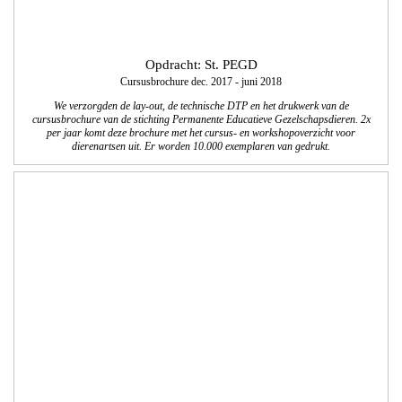
Opdracht Twan van de Wiel
Vormgeving en technische realisatie website
We realiseerden voor Twan van de Wiel uit Waalwijk een website met een modern
responsive en adaptive design waarmee TvdW Administratieve Begeleiding
duidelijk kan communiceren en meer regionale bekendheid kan creëren. Zo is er
een koppeling gemaakt met een online-boekhoudprogramma, je kunt de
referenties van de klanten lezen en hun blog volgen.
www.twanvandewiel.nl