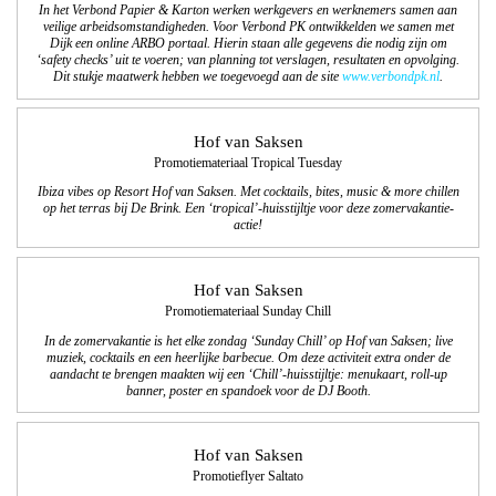
In het Verbond Papier & Karton werken werkgevers en werknemers samen aan
veilige arbeidsomstandigheden. Voor Verbond PK ontwikkelden we samen met
Dijk een online ARBO portaal. Hierin staan alle gegevens die nodig zijn om
‘safety checks’ uit te voeren; van planning tot verslagen, resultaten en opvolging.
Dit stukje maatwerk hebben we toegevoegd aan de site
ww
w.verbondpk.nl
.
Hof van Saksen
Promotiemateriaal Tropical Tuesday
Ibiza vibes op Resort Hof van Saksen. Met cocktails, bites, music & more chillen
op het terras bij De Brink. Een ‘tropical’-huisstijltje voor deze zomervakantie-
actie!
Hof van Saksen
Promotiemateriaal Sunday Chill
In de zomervakantie is het elke zondag ‘Sunday Chill’ op Hof van Saksen; live
muziek, cocktails en een heerlijke barbecue. Om deze activiteit extra onder de
aandacht te brengen maakten wij een ‘Chill’-huisstijltje: menukaart, roll-up
banner, poster en spandoek voor de DJ Booth.
Hof van Saksen
Promotieflyer Saltato