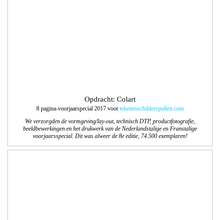
voorjaarsspecial. Dit was alweer de 8e editie, 74.500 exemplaren!
Opdracht: Balkenende Media
Logo en website Langstraat Business Connect
Langstraat Business Connect is een platform van Businessclubs in de Gemeenten
Waalwijk, Heusden en Loon op Zand. Het platform geeft een duidelijk overzicht
van de activiteiten van al deze Businessclubs. Wij ontwierpen het logo en de
website. April 2017 gaat de site online.