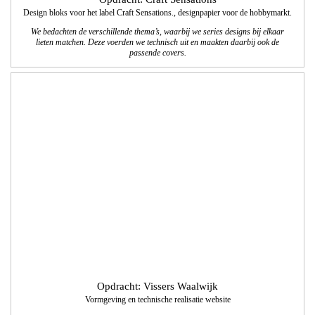
Opdracht: Vissers Waalwijk
Vormgeving en technische realisatie website
We realiseerden een website waarbij de vormgeving en navigatie aansluiten bij de
nieuwe bedrijfsuitstraling van Vissers Waalwijk; een duidelijk overzicht van alle
werkzaamheden die Vissers Waalwijk als totaalinstallateur aanbiedt aan zowel
zakelijke als particuliere klanten.
www.visserswaalwijk.nl