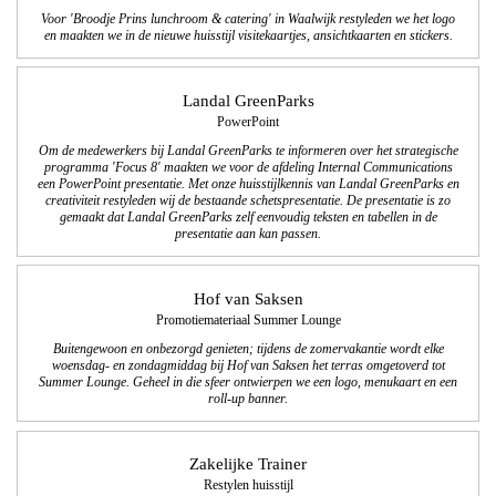
Voor 'Broodje Prins lunchroom & catering' in Waalwijk restyleden we het logo
en maakten we in de nieuwe huisstijl visitekaartjes, ansichtkaarten en stickers.
Landal GreenParks
PowerPoint
Om de medewerkers bij Landal GreenParks te informeren over het strategische
programma 'Focus 8' maakten we voor de afdeling Internal Communications
een PowerPoint presentatie. Met onze huisstijlkennis van Landal GreenParks en
creativiteit restyleden wij de bestaande schetspresentatie. De presentatie is zo
gemaakt dat Landal GreenParks zelf eenvoudig teksten en tabellen in de
presentatie aan kan passen.
Hof van Saksen
Promotiemateriaal Summer Lounge
Buitengewoon en onbezorgd genieten; tijdens de zomervakantie wordt elke
woensdag- en zondagmiddag bij Hof van Saksen het terras omgetoverd tot
Summer Lounge. Geheel in die sfeer ontwierpen we een logo, menukaart en een
roll-up banner.
Zakelijke Trainer
Restylen huisstijl