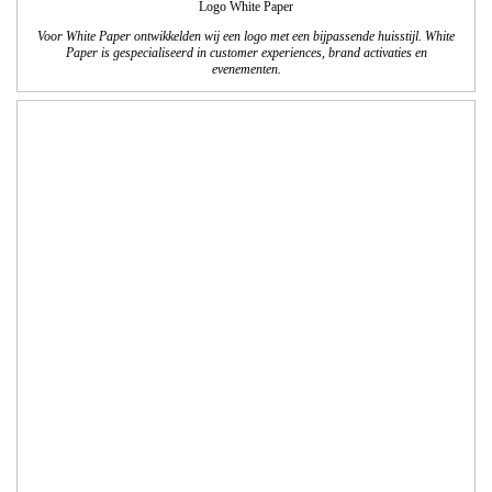
Opdracht: Stichting Leerrijk!
Brochure Bovenschoolse Plusklas Breinrijk!
We verzorgden het ontwerp, de technische DTP en het drukwerk van de
brochure. Het logo is bedacht door een leerling en wij hebben het logo technisch
verder vormgegeven en afgewerkt. In deze brochure wordt de bovenschoolse
plusklas Breinrijk! gepresenteerd. Breinrijk! biedt passend onderwijs aan
cognitieve talenten uit de groepen 5 t/m 7.