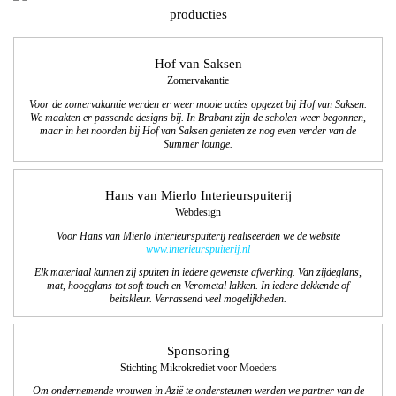
producties
Hof van Saksen
Zomervakantie
Voor de zomervakantie werden er weer mooie acties opgezet bij Hof van Saksen.
We maakten er passende designs bij. In Brabant zijn de scholen weer begonnen,
maar in het noorden bij Hof van Saksen genieten ze nog even
verder van de
Summer lounge.
Hans van Mierlo Interieurspuiterij
Webdesign
Voor Hans van Mierlo Interieurspuiterij realiseerden we de website
www.interieurspuiterij.nl
Elk materiaal kunnen zij spuiten in iedere gewenste afwerking. Van zijdeglans,
mat, hoogglans tot soft touch en Verometal lakken. In iedere dekkende of
beitskleur. Verrassend veel mogelijkheden.
Sponsoring
Stichting Mikrokrediet voor Moeders
Om ondernemende vrouwen in Azië te ondersteunen werden we partner van de