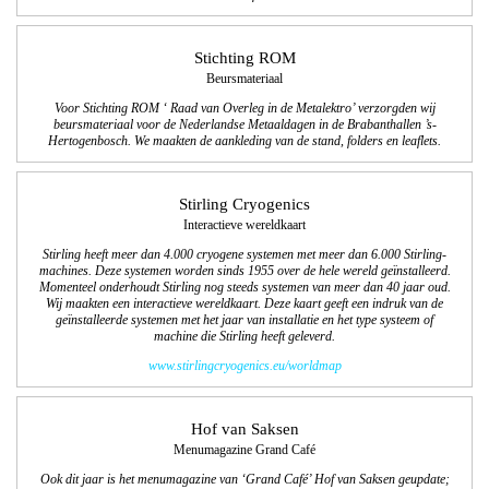
Stichting ROM
Beursmateriaal
Voor Stichting ROM ‘ Raad van Overleg in de Metalektro’ verzorgden wij
beursmateriaal voor de Nederlandse Metaaldagen in de Brabanthallen ’s-
Hertogenbosch. We maakten de aankleding van de stand, folders en leaflets.
Stirling Cryogenics
Interactieve wereldkaart
Stirling heeft meer dan 4.000 cryogene systemen met meer dan 6.000 Stirling-
machines. Deze systemen worden sinds 1955 over de hele wereld geïnstalleerd.
Momenteel onderhoudt Stirling nog steeds systemen van meer dan 40 jaar oud.
Wij maakten een interactieve wereldkaart. Deze kaart geeft een indruk van de
geïnstalleerde systemen met het jaar van installatie en het type systeem of
machine die Stirling heeft geleverd.
www.stirlingcryogenics.eu/worldmap
Hof van Saksen
Menumagazine Grand Café
Ook dit jaar is het menumagazine van ‘Grand Café’ Hof van Saksen geupdate;