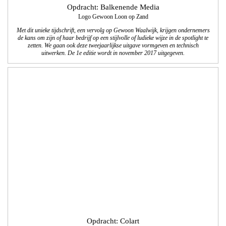
Opdracht: Colart
16 pagina’s Back to School 2017
We verzorgden de vormgeving/lay-out en technisch DTP van deze online-
productbrochures. We maakten een Nederlandse en een Franse versie.