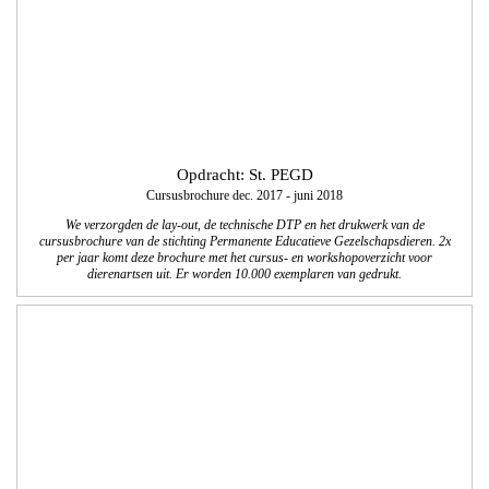
Opdracht Twan van de Wiel
Vormgeving en technische realisatie website
We realiseerden voor Twan van de Wiel uit Waalwijk een website met een modern
responsive en adaptive design waarmee TvdW Administratieve Begeleiding
duidelijk kan communiceren en meer regionale bekendheid kan creëren. Zo is er
een koppeling gemaakt met een online-boekhoudprogramma, je kunt de