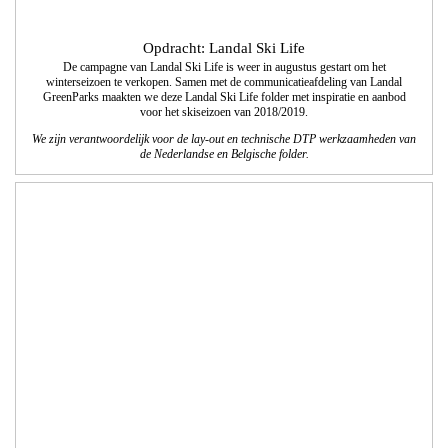
Opdracht: Landal GreenParks
Direct marketing voorzomercampagne 2018; ‘Met welke verhalen kom jij thuis’
en ‘Ontdek wat groen kan doen'.
We realiseerden in samenwerking met de communicatieafdeling van Landal
GreenParks de vormgeving en technisch DTP.