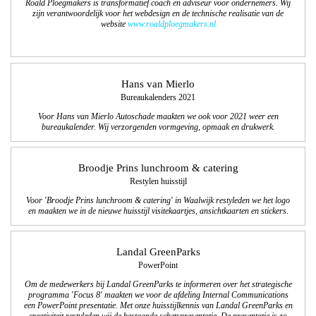
Roald Ploegmakers is transformatief coach en adviseur voor ondernemers. Wij
zijn verantwoordelijk voor het webdesign en de technische realisatie van de
website
www.roaldploegmakers.nl
Hans van Mierlo
Bureaukalenders 2021
Voor Hans van Mierlo Autoschade maakten we ook voor 2021 weer een
bureaukalender. Wij verzorgenden vormgeving, opmaak en drukwerk.
Broodje Prins lunchroom & catering
Restylen huisstijl
Voor 'Broodje Prins lunchroom & catering' in Waalwijk restyleden we het logo
en maakten we in de nieuwe huisstijl visitekaartjes, ansichtkaarten en stickers.
Landal GreenParks
PowerPoint
Om de medewerkers bij Landal GreenParks te informeren over het strategische
programma 'Focus 8' maakten we voor de afdeling Internal Communications
een PowerPoint presentatie. Met onze huisstijlkennis van Landal GreenParks en