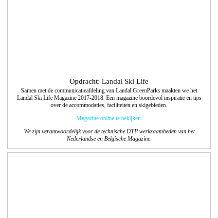
We zijn verantwoordelijk voor de technische DTP werkzaamheden van het
Nederlandse en Belgische Magazine.
Opdracht: Craft Sensations
Design bloks voor het label Craft Sensations., designpapier voor de hobbymarkt.
We bedachten de verschillende thema’s, waarbij we series designs bij elkaar
lieten matchen. Deze voerden we technisch uit en maakten daarbij ook de
passende covers.