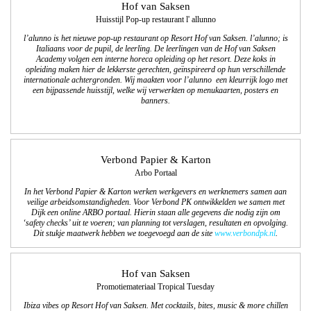
Hof van Saksen
Huisstijl Pop-up restaurant l' allunno
l’alunno is het nieuwe pop-up restaurant op Resort Hof van Saksen. l’alunno; is
Italiaans voor de pupil, de leerling. De leerlingen van de Hof van Saksen
Academy volgen een interne horeca opleiding op het resort. Deze koks in
opleiding maken hier de lekkerste gerechten, geïnspireerd op hun verschillende
internationale achtergronden. Wij maakten voor l’alunno een kleurrijk logo met
een bijpassende huisstijl, welke wij verwerkten op menukaarten, posters en
banners.
Verbond Papier & Karton
Arbo Portaal
In het Verbond Papier & Karton werken werkgevers en werknemers samen aan
veilige arbeidsomstandigheden. Voor Verbond PK ontwikkelden we samen met
Dijk een online ARBO portaal. Hierin staan alle gegevens die nodig zijn om
‘safety checks’ uit te voeren; van planning tot verslagen, resultaten en opvolging.
Dit stukje maatwerk hebben we toegevoegd aan de site
ww
w.verbondpk.nl
.
Hof van Saksen
Promotiemateriaal Tropical Tuesday
Ibiza vibes op Resort Hof van Saksen. Met cocktails, bites, music & more chillen