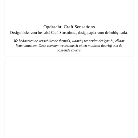
Opdracht: Vissers Waalwijk
Vormgeving en technische realisatie website
We realiseerden een website waarbij de vormgeving en navigatie aansluiten bij de
nieuwe bedrijfsuitstraling van Vissers Waalwijk; een duidelijk overzicht van alle
werkzaamheden die Vissers Waalwijk als totaalinstallateur aanbiedt aan zowel
zakelijke als particuliere klanten.
www.visserswaalwijk.nl