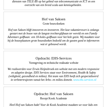
diensten van TELE-BS op het gebied van telecommunicatie en ICT en een
overzicht van een breed scala aan kennisgebieden.
Hof van Saksen
Grote bouwdoeken
Hof van Saksen blijft innoveren en investeren. Het luxe vakantieresort is onlangs
gestart met de bouw van de langste trechterglijbaan ter wereld en een Family
Adventure golfbaan: een 18-holes-golfbaan voor het hele gezin. Wij maakten voor
bij de bouwplaatsen grote bouwdoeken bedoeld om de gasten goed te informeren
wat er gebouwd wordt.
Opdracht: EHS-Services
Vormgeving en technische realisatie website
We realiseerden voor Erwin Heijnsbroek een website met een modern responsive
en adaptive design. EHS Services staat voor Environment, Health & Safety
(veiligheid, gezondheid en milieu). Het team van EHS heeft zich gespecialiseerd
in verbetertrajecten vanuit het Arbo- en milieu domein.
www.ehs-services.nl
Opdracht: Hof van Saksen
Recept Kook Academie
Heel Hof van Saksen bakt! Voor de Kook Academie maakten we voor kids een