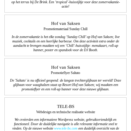
op het terras bij De Brink. Een ‘tropical’-huisstijltje voor deze zomervakantie-
actie!
Hof van Saksen
Promotiemateriaal Sunday Chill
In de zomervakantie is het elke zondag ‘Sunday Chill’ op Hof van Saksen; live
muziek, cocktails en een heerlijke barbecue. Om deze activiteit extra onder de
aandacht te brengen maakten wij een ‘Chill’-huisstijltje: menukaart, roll-up
banner, poster en spandoek voor de DJ Booth.
Hof van Saksen
Promotieflyer Saltato
De 'Saltato' is nu officieel geopend: de langste trechterglijbaan ter wereld! Deze
glijbaan voor waaghalzen staat op Resort Hof van Saksen; wij maakten een
promotieflyer en een roll-up banner voor deze nieuwe glijbaan.
TELE-BS
Webdesign en technische realisatie website
We creëerden een informatieve Wordpress website, gebruiksvriendelijk en
functioneel. Door de duidelijke navigatie is alle relevante informatie snel te
vinden. Op de nieuwe website
www.tele-bs.com
een duidelijk overzicht van de