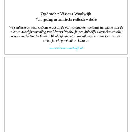
Opdracht: Yacht Cruise Company
Vormgeving en technische realisatie website
We realiseerden een website waarbij de vormgeving en navigatie aansluit bij de
luxe uitstraling van Yacht Cruise Company en de 6 partners . Het is een
informatieve site die duidelijk de veelzijdigheid van de kleinschalige exclusieve
cruises weergeeft. Met bestaand filmmateriaal hebben we passend binnen de
website movies gemaakt.
www.yachtcruisecompany.nl