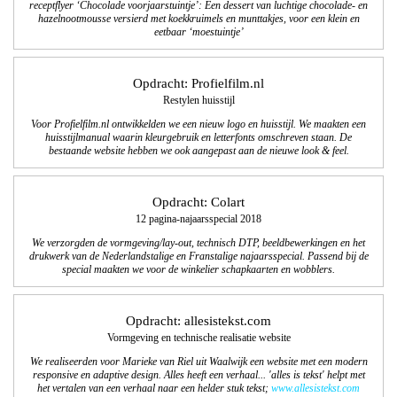
receptflyer ‘Chocolade voorjaarstuintje’: Een dessert van luchtige chocolade- en
hazelnootmousse versierd met koekkruimels en munttakjes, voor een klein en
eetbaar ‘moestuintje’
Opdracht: Profielfilm.nl
Restylen huisstijl
Voor Profielfilm.nl ontwikkelden we een nieuw logo en huisstijl. We maakten een
huisstijlmanual waarin kleurgebruik en letterfonts omschreven staan. De
bestaande website hebben we ook aangepast aan de nieuwe look & feel.
Opdracht: Colart
12 pagina-najaarsspecial 2018
We verzorgden de vormgeving/lay-out, technisch DTP, beeldbewerkingen en het
drukwerk van de Nederlandstalige en Franstalige najaarsspecial. Passend bij de
special maakten we voor de winkelier schapkaarten en wobblers.
Opdracht: allesistekst.com
Vormgeving en technische realisatie website
We realiseerden voor Marieke van Riel uit Waalwijk een website met een modern
responsive en adaptive design. Alles heeft een verhaal... 'alles is tekst' helpt met
het vertalen van een verhaal naar een helder stuk tekst;
www.allesistekst.com