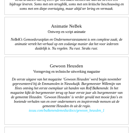
bijdrage leveren. Soms met een terugblik, soms met een kritische beschouwing en
soms met een diepe overtuiging, maar altijd ter lering en vermaak.
Animatie NeBek
Ontwerp en script animatie
NeBeK’s Gemoedsrustplan en Ondernemerstestament is een complexe zaak; de
animatie vertelt het verhaal op een zodanige manier dat het voor iedereen
duidelijk is. Nu regelen. Nu rust. Straks rust.
Gewoon Heusden
Vormgeving en technische uitwerking magazine
De eerste uitgave van het magazine ‘Gewoon Heusden’ werd begin november
gepresenteerd bij de Emmamolen in Nieuwkuijk. Burgemeester Willemijn van
Hees ontving het eerste exemplaar uit handen van Rolf Balkenende. In het
magazine kijkt de burgemeester terug op haar eerste jaar als burgemeester van
de gemeente Heusden. ‘Gewoon Heusden’ is verder gevuld met mooie foto's en
boeiende verhalen van en over ondernemers en inspirerende mensen uit de
gemeente Heusden én uit de regio.
issuu.com/balkenendemedia/docs/gewoon_heusden_1