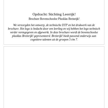
Opdracht: St. PEGD
Cursusbrochure dec. 2017 - juni 2018
We verzorgden de lay-out, de technische DTP en het drukwerk van de
cursusbrochure van de stichting Permanente Educatieve Gezelschapsdieren. 2x
per jaar komt deze brochure met het cursus- en workshopoverzicht voor
dierenartsen uit. Er worden 10.000 exemplaren van gedrukt.