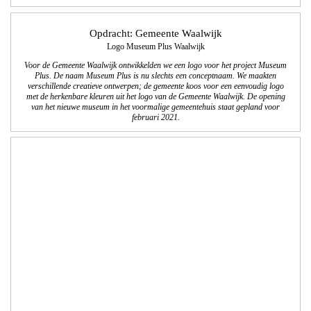
Opdracht: Gemeente Waalwijk
Logo Museum Plus Waalwijk
Voor de Gemeente Waalwijk ontwikkelden we een logo voor het project Museum
Plus. De naam Museum Plus is nu slechts een conceptnaam. We maakten
verschillende creatieve ontwerpen; de gemeente koos voor een eenvoudig logo
met de herkenbare kleuren uit het logo van de Gemeente Waalwijk.
De opening
van het nieuwe museum in het voormalige gemeentehuis staat gepland voor
februari 2021.
Opdracht: Landal Ski Life
De campagne van Landal Ski Life is weer in augustus gestart om het
winterseizoen te verkopen. Samen met de communicatieafdeling van Landal
GreenParks maakten we deze Landal Ski Life folder met inspiratie en aanbod
voor het skiseizoen van 2018/2019.
We zijn verantwoordelijk voor de lay-out en technische DTP werkzaamheden van
de Nederlandse en Belgische folder.