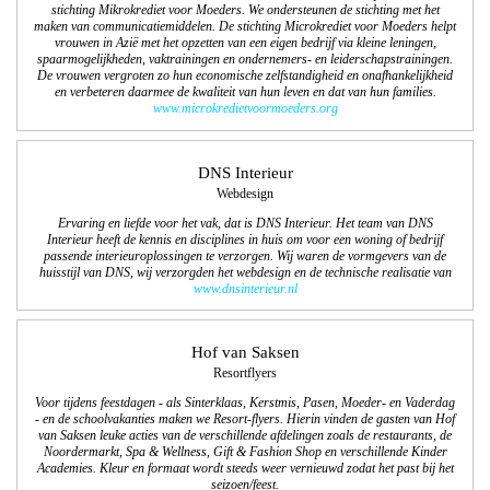
stichting Mikrokrediet voor Moeders. We ondersteunen de stichting met het
maken van communicatiemiddelen. De stichting Microkrediet voor Moeders helpt
vrouwen in Azië met het opzetten van een eigen bedrijf via kleine leningen,
spaarmogelijkheden, vaktrainingen en ondernemers- en leiderschapstrainingen.
De vrouwen vergroten zo hun economische zelfstandigheid en onafhankelijkheid
en verbeteren daarmee de kwaliteit van hun leven en dat van hun families.
www.microkredietvoormoeders.org
DNS Interieur
Webdesign
Ervaring en liefde voor het vak, dat is DNS Interieur. Het team van DNS
Interieur heeft de kennis en disciplines in huis om voor een woning of bedrijf
passende interieuroplossingen te verzorgen. Wij waren de vormgevers van de
huisstijl van DNS, wij verzorgden het webdesign en de technische realisatie van
www.dnsinterieur.nl
Hof van Saksen
Resortflyers
Voor tijdens feestdagen - als Sinterklaas, Kerstmis, Pasen, Moeder- en Vaderdag
- en de schoolvakanties maken we Resort-flyers. Hierin vinden de gasten van Hof
van Saksen leuke acties van de verschillende afdelingen zoals de restaurants, de
Noordermarkt, Spa & Wellness, Gift & Fashion Shop en verschillende Kinder
Academies. Kleur en formaat wordt steeds weer vernieuwd zodat het past bij het
seizoen/feest.