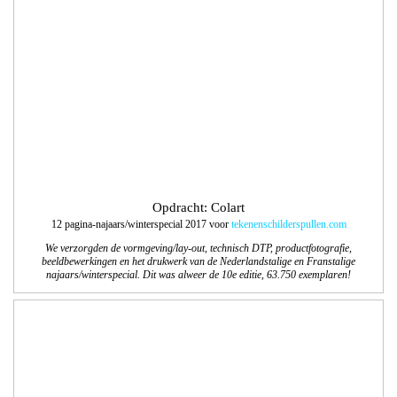
We verzorgden de vormgeving/lay-out, technisch DTP, productfotografie,
beeldbewerkingen en het drukwerk van de Nederlandstalige en Franstalige
najaars/winterspecial. Dit was alweer de 10e editie, 63.750 exemplaren!
Opdracht: Landal Ski Life
Samen met de communicatieafdeling van Landal GreenParks maakten we het
Landal Ski Life Magazine 2017-2018. Een magazine boordevol inspiratie en tips
over de accommodaties, faciliteiten en skigebieden.
Magazine online te bekijken
.