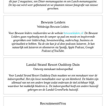
dit jaar 2 magazines; een Diner-menumagazine en een Lunch-menumagazine.
De lay-out werd weer gefinetuned en we plaatsten nieuwe fotografie van nieuwe
gerechten.
Bewuste Leiders
Webdesign Bewuste Leiders
Voor Bewuste leiders realiseerden we de website
bewusteleiders.nl.
De Bewuste
Leiders gaan regelmatig met de camper op pad om mooie en inspirerende
gesprekken over leiderschap, bewustwording, ouderschap, business en
spiritualiteit te hebben. Via de site kun je al deze podcasts luisteren. Je kan
natuurlijk ook luisteren en abonneren via Spotify, Apple Podcast, Google
Podcast of YouTube.
Landal Strand Resort Ouddorp Duin
Ontwerp menukaart indoorspeelhal
Voor Landal Strand Resort Ouddorp Duin maakten we een menukaart voor de
indoorspeelhal. Het zijn losse menubladen voor op een klembord. De bladen zijn
allemaal van net een andere lengte zodat onderaan de titel zichtbaar blijft,
waardoor het makkelijk bladeren is. De indoorspeelhal heeft een andere huisstijl
gekregen tov de Landal GreenParks huisstijl.
Recruitment4You