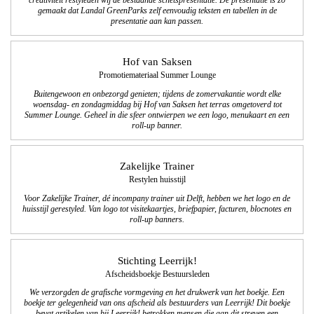
creativiteit restyleden wij de bestaande schetspresentatie. De presentatie is zo
gemaakt dat Landal GreenParks zelf eenvoudig teksten en tabellen in de
presentatie aan kan passen.
Hof van Saksen
Promotiemateriaal Summer Lounge
Buitengewoon en onbezorgd genieten; tijdens de zomervakantie wordt elke
woensdag- en zondagmiddag bij Hof van Saksen het terras omgetoverd tot
Summer Lounge. Geheel in die sfeer ontwierpen we een logo, menukaart en een
roll-up banner.
Zakelijke Trainer
Restylen huisstijl
Voor Zakelijke Trainer, dé incompany trainer uit Delft, hebben we het logo en de
huisstijl gerestyled. Van logo tot visitekaartjes, briefpapier, facturen, blocnotes en
roll-up banners.
Stichting Leerrijk!
Afscheidsboekje Bestuursleden
We verzorgden de grafische vormgeving en het drukwerk van het boekje. Een
boekje ter gelegenheid van ons afscheid als bestuurders van Leerrijk! Dit boekje
bevat artikelen van bij Leerrijk! betrokken mensen die aan dit streven een