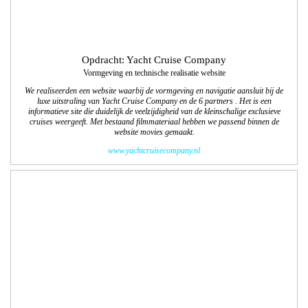
Opdracht: Balkenende Media
Logo Gewoon Loon op Zand
Met dit unieke tijdschrift, een vervolg op Gewoon Waalwijk, krijgen ondernemers
de kans om zijn of haar bedrijf op een stijlvolle of ludieke wijze in de spotlight te
zetten. We gaan ook deze tweejaarlijkse uitgave vormgeven en technisch
uitwerken. De 1e editie wordt in november 2017 uitgegeven.