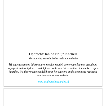
We ontwierpen een informatieve website waarbij de vormgeving met een nieuw
logo past in deze tijd; een duidelijk overzicht van het assortiment kachels en open
haarden. We zijn verantwoordelijk voor het ontwerp en de technische realisatie
van deze responsive website.
www.jandebruijnhaarden.nl
Opdracht: Colart
12 pagina-najaars/winterspecial 2017 voor
tekenenschilderspullen.com