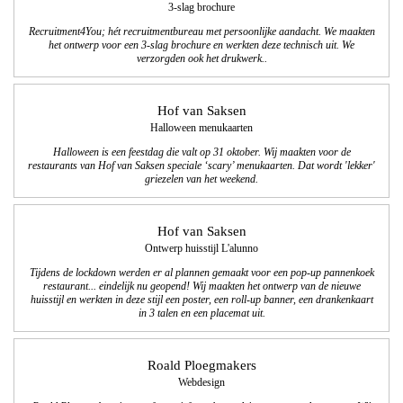
3-slag brochure
Recruitment4You; hét recruitmentbureau met persoonlijke aandacht. We maakten
het ontwerp voor een 3-slag brochure en werkten deze technisch uit. We
verzorgden ook het drukwerk..
Hof van Saksen
Halloween menukaarten
Halloween is een feestdag die valt op 31 oktober.
Wij maakten voor de
restaurants van Hof van Saksen speciale ‘scary’ menukaarten. Dat wordt 'lekker'
griezelen van het weekend.
Hof van Saksen
Ontwerp huisstijl L'alunno
Tijdens de lockdown werden er al plannen gemaakt voor een pop-up pannenkoek
restaurant... eindelijk nu geopend! Wij maakten het ontwerp van de nieuwe
huisstijl en werkten in deze stijl een poster, een roll-up banner, een drankenkaart
in 3 talen en een placemat uit.
Roald Ploegmakers
Webdesign