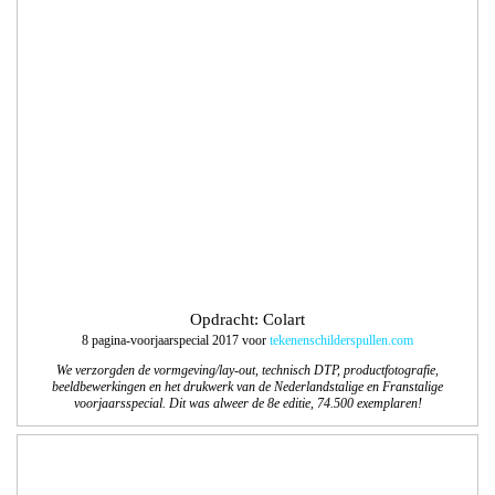
Opdracht: Colart
8 pagina-voorjaar­special 2017 voor
tekenenschilderspullen.com
We verzorgden de vormgeving/lay-out, technisch DTP, productfotografie,
beeldbewerkingen en het drukwerk van de Nederlandstalige en Franstalige
voorjaarsspecial. Dit was alweer de 8e editie, 74.500 exemplaren!
Opdracht: Balkenende Media
Logo en website Langstraat Business Connect
Langstraat Business Connect is een platform van Businessclubs in de Gemeenten
Waalwijk, Heusden en Loon op Zand. Het platform geeft een duidelijk overzicht