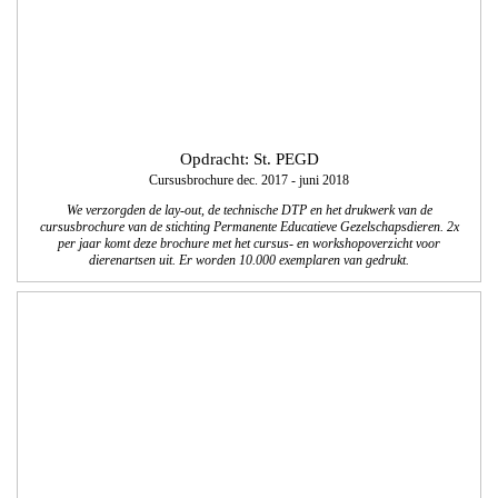
Opdracht Twan van de Wiel
Vormgeving en technische realisatie website
We realiseerden voor Twan van de Wiel uit Waalwijk een website met een modern
responsive en adaptive design waarmee TvdW Administratieve Begeleiding
duidelijk kan communiceren en meer regionale bekendheid kan creëren. Zo is er
een koppeling gemaakt met een online-boekhoudprogramma, je kunt de
referenties van de klanten lezen en hun blog volgen.
www.twanvandewiel.nl