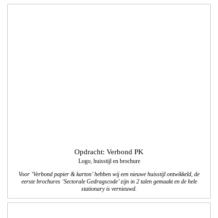
Opdracht: Colart
8 pagina-voorjaar­special 2017 voor
tekenenschilderspullen.com
We verzorgden de vormgeving/lay-out, technisch DTP, productfotografie,
beeldbewerkingen en het drukwerk van de Nederlandstalige en Franstalige
voorjaarsspecial. Dit was alweer de 8e editie, 74.500 exemplaren!