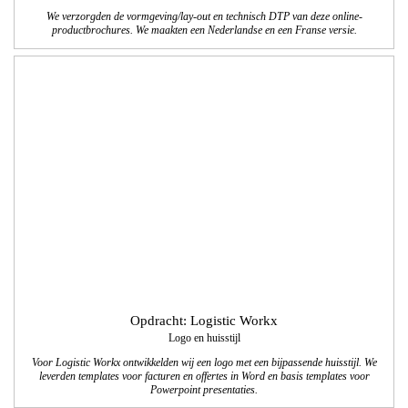
Opdracht: Verbond PK
Logo, huisstijl en brochure
Voor ‘Verbond papier & karton’ hebben wij een nieuwe huisstijl ontwikkeld, de
eerste brochures ‘Sectorale Gedragscode’ zijn in 2 talen gemaakt en de hele
stationary is vernieuwd.