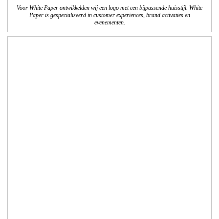
brochure. Het logo is bedacht door een leerling en wij hebben het logo technisch
verder vormgegeven en afgewerkt. In deze brochure wordt de bovenschoolse
plusklas Breinrijk! gepresenteerd. Breinrijk! biedt passend onderwijs aan
cognitieve talenten uit de groepen 5 t/m 7.