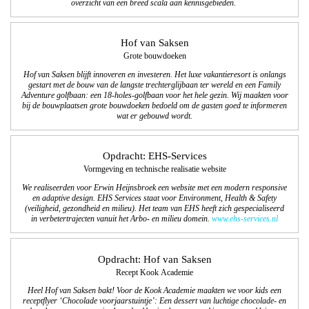
overzicht van een breed scala aan kennisgebieden.
Hof van Saksen
Grote bouwdoeken
Hof van Saksen blijft innoveren en investeren. Het luxe vakantieresort is onlangs
gestart met de bouw van de langste trechterglijbaan ter wereld en een Family
Adventure golfbaan: een 18-holes-golfbaan voor het hele gezin. Wij maakten voor
bij de bouwplaatsen grote bouwdoeken bedoeld om de gasten goed te informeren
wat er gebouwd wordt.
Opdracht: EHS-Services
Vormgeving en technische realisatie website
We realiseerden voor Erwin Heijnsbroek een website met een modern responsive
en adaptive design. EHS Services staat voor Environment, Health & Safety
(veiligheid, gezondheid en milieu). Het team van EHS heeft zich gespecialiseerd
in verbetertrajecten vanuit het Arbo- en milieu domein.
www.ehs-services.nl
Opdracht: Hof van Saksen
Recept Kook Academie
Heel Hof van Saksen bakt! Voor de Kook Academie maakten we voor kids een
receptflyer ‘Chocolade voorjaarstuintje’: Een dessert van luchtige chocolade- en