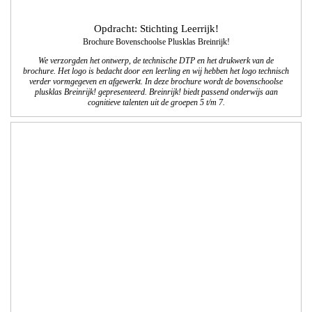
Opdracht: St. PEGD
Cursusbrochure dec. 2017 - juni 2018
We verzorgden de lay-out, de technische DTP en het drukwerk van de
cursusbrochure van de stichting Permanente Educatieve Gezelschapsdieren. 2x
per jaar komt deze brochure met het cursus- en workshopoverzicht voor
dierenartsen uit. Er worden 10.000 exemplaren van gedrukt.