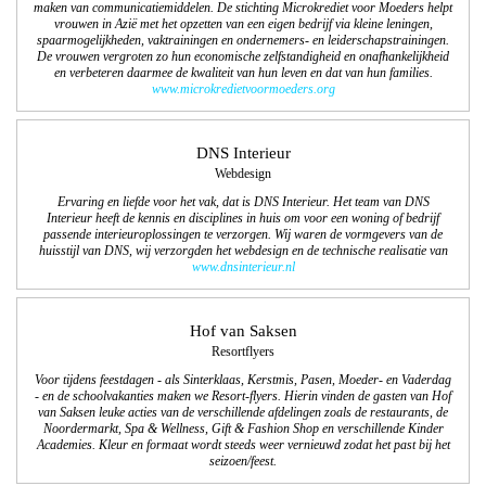
maken van communicatiemiddelen. De stichting Microkrediet voor Moeders helpt
vrouwen in Azië met het opzetten van een eigen bedrijf via kleine leningen,
spaarmogelijkheden, vaktrainingen en ondernemers- en leiderschapstrainingen.
De vrouwen vergroten zo hun economische zelfstandigheid en onafhankelijkheid
en verbeteren daarmee de kwaliteit van hun leven en dat van hun families.
www.microkredietvoormoeders.org
DNS Interieur
Webdesign
Ervaring en liefde voor het vak, dat is DNS Interieur. Het team van DNS
Interieur heeft de kennis en disciplines in huis om voor een woning of bedrijf
passende interieuroplossingen te verzorgen. Wij waren de vormgevers van de
huisstijl van DNS, wij verzorgden het webdesign en de technische realisatie van
www.dnsinterieur.nl
Hof van Saksen
Resortflyers
Voor tijdens feestdagen - als Sinterklaas, Kerstmis, Pasen, Moeder- en Vaderdag
- en de schoolvakanties maken we Resort-flyers. Hierin vinden de gasten van Hof
van Saksen leuke acties van de verschillende afdelingen zoals de restaurants, de
Noordermarkt, Spa & Wellness, Gift & Fashion Shop en verschillende Kinder
Academies. Kleur en formaat wordt steeds weer vernieuwd zodat het past bij het
seizoen/feest.