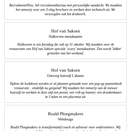
Recruitment4You; hét recruitmentbureau met persoonlijke aandacht. We maakten
het ontwerp voor een 3-slag brochure en werkten deze technisch uit. We
verzorgden ook het drukwerk..
Hof van Saksen
Halloween menukaarten
Halloween is een feestdag die valt op 31 oktober.
Wij maakten voor de
restaurants van Hof van Saksen speciale ‘scary’ menukaarten. Dat wordt 'lekker'
griezelen van het weekend.
Hof van Saksen
Ontwerp huisstijl L'alunno
Tijdens de lockdown werden er al plannen gemaakt voor een pop-up pannenkoek
restaurant... eindelijk nu geopend! Wij maakten het ontwerp van de nieuwe
huisstijl en werkten in deze stijl een poster, een roll-up banner, een drankenkaart
in 3 talen en een placemat uit.
Roald Ploegmakers
Webdesign
Roald Ploegmakers is transformatief coach en adviseur voor ondernemers. Wij