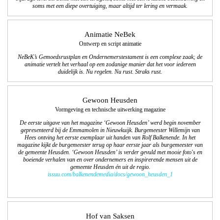
soms met een diepe overtuiging, maar altijd ter lering en vermaak.
Animatie NeBek
Ontwerp en script animatie
NeBeK’s Gemoedsrustplan en Ondernemerstestament is een complexe zaak; de
animatie vertelt het verhaal op een zodanige manier dat het voor iedereen
duidelijk is. Nu regelen. Nu rust. Straks rust.
Gewoon Heusden
Vormgeving en technische uitwerking magazine
De eerste uitgave van het magazine ‘Gewoon Heusden’ werd begin november
gepresenteerd bij de Emmamolen in Nieuwkuijk. Burgemeester Willemijn van
Hees ontving het eerste exemplaar uit handen van Rolf Balkenende. In het
magazine kijkt de burgemeester terug op haar eerste jaar als burgemeester van
de gemeente Heusden. ‘Gewoon Heusden’ is verder gevuld met mooie foto's en
boeiende verhalen van en over ondernemers en inspirerende mensen uit de
gemeente Heusden én uit de regio.
issuu.com/balkenendemedia/docs/gewoon_heusden_1
Hof van Saksen