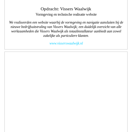
We realiseerden een website waarbij de vormgeving en navigatie aansluit bij de
luxe uitstraling van Yacht Cruise Company en de 6 partners . Het is een
informatieve site die duidelijk de veelzijdigheid van de kleinschalige exclusieve
cruises weergeeft. Met bestaand filmmateriaal hebben we passend binnen de
website movies gemaakt.
www.yachtcruisecompany.nl
Opdracht: Balkenende Media
Logo Gewoon Loon op Zand
Met dit unieke tijdschrift, een vervolg op Gewoon Waalwijk, krijgen ondernemers
de kans om zijn of haar bedrijf op een stijlvolle of ludieke wijze in de spotlight te
zetten. We gaan ook deze tweejaarlijkse uitgave vormgeven en technisch
uitwerken. De 1e editie wordt in november 2017 uitgegeven.