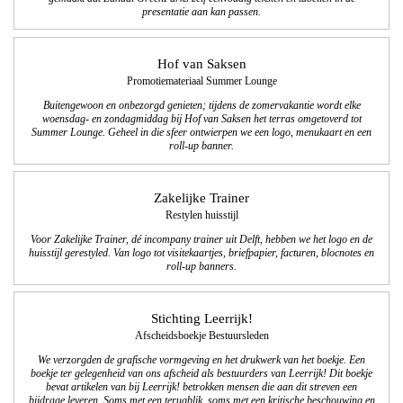
presentatie aan kan passen.
Hof van Saksen
Promotiemateriaal Summer Lounge
Buitengewoon en onbezorgd genieten; tijdens de zomervakantie wordt elke
woensdag- en zondagmiddag bij Hof van Saksen het terras omgetoverd tot
Summer Lounge. Geheel in die sfeer ontwierpen we een logo, menukaart en een
roll-up banner.
Zakelijke Trainer
Restylen huisstijl
Voor Zakelijke Trainer, dé incompany trainer uit Delft, hebben we het logo en de
huisstijl gerestyled. Van logo tot visitekaartjes, briefpapier, facturen, blocnotes en
roll-up banners.
Stichting Leerrijk!
Afscheidsboekje Bestuursleden
We verzorgden de grafische vormgeving en het drukwerk van het boekje. Een
boekje ter gelegenheid van ons afscheid als bestuurders van Leerrijk! Dit boekje
bevat artikelen van bij Leerrijk! betrokken mensen die aan dit streven een
bijdrage leveren. Soms met een terugblik, soms met een kritische beschouwing en