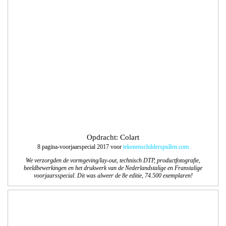
Opdracht: Balkenende Media
Logo en website Langstraat Business Connect
Langstraat Business Connect is een platform van Businessclubs in de Gemeenten
Waalwijk, Heusden en Loon op Zand. Het platform geeft een duidelijk overzicht
van de activiteiten van al deze Businessclubs. Wij ontwierpen het logo en de
website. April 2017 gaat de site online.