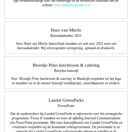
zijn verantwoordelijk voor het webdesign en de technische realisatie van de
website
www.roaldploegmakers.nl
Hans van Mierlo
Bureaukalenders 2021
Voor Hans van Mierlo Autoschade maakten we ook voor 2021 weer een
bureaukalender. Wij verzorgenden vormgeving, opmaak en drukwerk.
Broodje Prins lunchroom & catering
Restylen huisstijl
Voor 'Broodje Prins lunchroom & catering' in Waalwijk restyleden we het logo
en maakten we in de nieuwe huisstijl visitekaartjes, ansichtkaarten en stickers.
Landal GreenParks
PowerPoint
Om de medewerkers bij Landal GreenParks te informeren over het strategische
programma 'Focus 8' maakten we voor de afdeling Internal Communications
een PowerPoint presentatie. Met onze huisstijlkennis van Landal GreenParks en
creativiteit restyleden wij de bestaande schetspresentatie. De presentatie is zo
gemaakt dat Landal GreenParks zelf eenvoudig teksten en tabellen in de