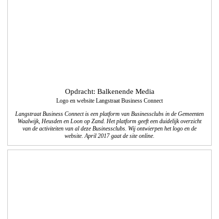
Opdracht: Ververs tekst en communicatie
Brochures Gemeente Waalwijk
We ontwikkelden 5 verschillende brochures voor de Gemeente Waalwijk. In de
brochures wordt aan de inwoners van de Gemeente Waalwijk uitgelegt hoe de
Raad werkt en hoe zij daaraan deel kunnen nemen.