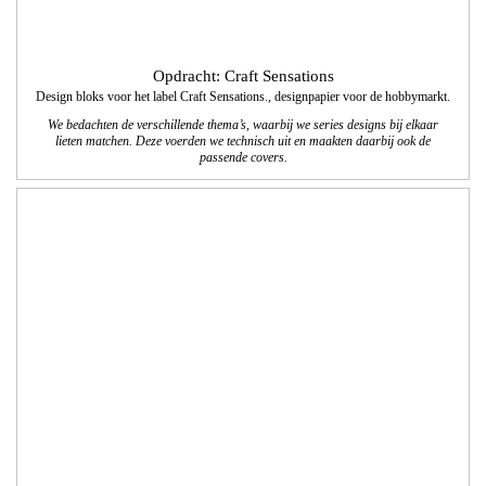
werkzaamheden die Vissers Waalwijk als totaalinstallateur aanbiedt aan zowel
zakelijke als particuliere klanten.
www.visserswaalwijk.nl
Opdracht: Yacht Cruise Company
Vormgeving en technische realisatie website