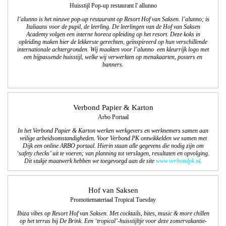
Huisstijl Pop-up restaurant l' allunno
l’alunno is het nieuwe pop-up restaurant op Resort Hof van Saksen. l’alunno; is
Italiaans voor de pupil, de leerling. De leerlingen van de Hof van Saksen
Academy volgen een interne horeca opleiding op het resort. Deze koks in
opleiding maken hier de lekkerste gerechten, geïnspireerd op hun verschillende
internationale achtergronden. Wij maakten voor l’alunno een kleurrijk logo met
een bijpassende huisstijl, welke wij verwerkten op menukaarten, posters en
banners.
Verbond Papier & Karton
Arbo Portaal
In het Verbond Papier & Karton werken werkgevers en werknemers samen aan
veilige arbeidsomstandigheden. Voor Verbond PK ontwikkelden we samen met
Dijk een online ARBO portaal. Hierin staan alle gegevens die nodig zijn om
‘safety checks’ uit te voeren; van planning tot verslagen, resultaten en opvolging.
Dit stukje maatwerk hebben we toegevoegd aan de site
ww
w.verbondpk.nl
.
Hof van Saksen
Promotiemateriaal Tropical Tuesday
Ibiza vibes op Resort Hof van Saksen. Met cocktails, bites, music & more chillen
op het terras bij De Brink. Een ‘tropical’-huisstijltje voor deze zomervakantie-