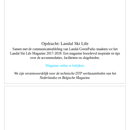
We bedachten de verschillende thema’s, waarbij we series designs bij elkaar
lieten matchen. Deze voerden we technisch uit en maakten daarbij ook de
passende covers.
Opdracht: Vissers Waalwijk
Vormgeving en technische realisatie website
We realiseerden een website waarbij de vormgeving en navigatie aansluiten bij de
nieuwe bedrijfsuitstraling van Vissers Waalwijk; een duidelijk overzicht van alle