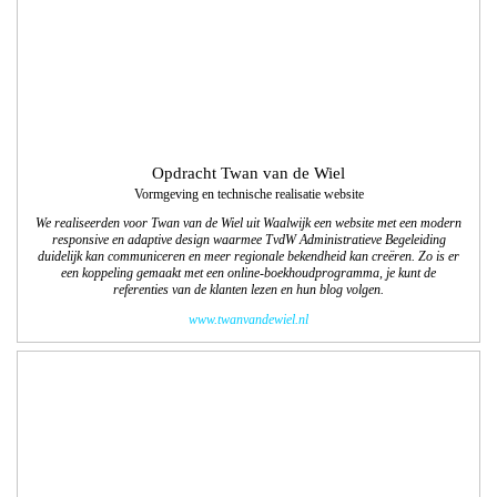
Opdracht: Jan de Bruijn Kachels
Vormgeving en technische realisatie website
We ontwierpen een informatieve website waarbij de vormgeving met een nieuw
logo past in deze tijd; een duidelijk overzicht van het assortiment kachels en open
haarden. We zijn verantwoordelijk voor het ontwerp en de technische realisatie
van deze responsive website.
www.jandebruijnhaarden.nl