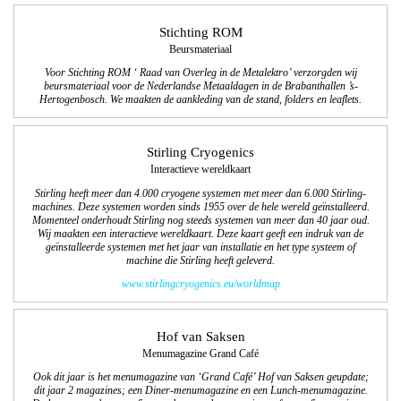
Stichting ROM
Beursmateriaal
Voor Stichting ROM ‘ Raad van Overleg in de Metalektro’ verzorgden wij
beursmateriaal voor de Nederlandse Metaaldagen in de Brabanthallen ’s-
Hertogenbosch. We maakten de aankleding van de stand, folders en leaflets.
Stirling Cryogenics
Interactieve wereldkaart
Stirling heeft meer dan 4.000 cryogene systemen met meer dan 6.000 Stirling-
machines. Deze systemen worden sinds 1955 over de hele wereld geïnstalleerd.
Momenteel onderhoudt Stirling nog steeds systemen van meer dan 40 jaar oud.
Wij maakten een interactieve wereldkaart. Deze kaart geeft een indruk van de
geïnstalleerde systemen met het jaar van installatie en het type systeem of
machine die Stirling heeft geleverd.
www.stirlingcryogenics.eu/worldmap
Hof van Saksen
Menumagazine Grand Café
Ook dit jaar is het menumagazine van ‘Grand Café’ Hof van Saksen geupdate;
dit jaar 2 magazines; een Diner-menumagazine en een Lunch-menumagazine.