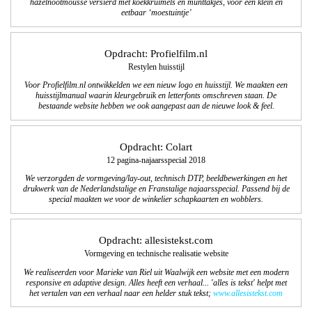
hazelnootmousse versierd met koekkruimels en munttakjes, voor een klein en
eetbaar ‘moestuintje’
Opdracht: Profielfilm.nl
Restylen huisstijl
Voor Profielfilm.nl ontwikkelden we een nieuw logo en huisstijl. We maakten een
huisstijlmanual waarin kleurgebruik en letterfonts omschreven staan. De
bestaande website hebben we ook aangepast aan de nieuwe look & feel.
Opdracht: Colart
12 pagina-najaarsspecial 2018
We verzorgden de vormgeving/lay-out, technisch DTP, beeldbewerkingen en het
drukwerk van de Nederlandstalige en Franstalige najaarsspecial. Passend bij de
special maakten we voor de winkelier schapkaarten en wobblers.
Opdracht: allesistekst.com
Vormgeving en technische realisatie website
We realiseerden voor Marieke van Riel uit Waalwijk een website met een modern
responsive en adaptive design. Alles heeft een verhaal... 'alles is tekst' helpt met
het vertalen van een verhaal naar een helder stuk tekst;
www.allesistekst.com