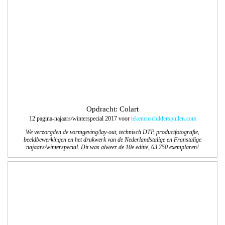
Opdracht: Landal Ski Life
Samen met de communicatieafdeling van Landal GreenParks maakten we het
Landal Ski Life Magazine 2017-2018. Een magazine boordevol inspiratie en tips
over de accommodaties, faciliteiten en skigebieden.
Magazine online te bekijken
.
We zijn verantwoordelijk voor de technische DTP werkzaamheden van het
Nederlandse en Belgische Magazine.
Opdracht: Craft Sensations
Design bloks voor het label Craft Sensations., designpapier voor de hobbymarkt.