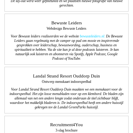
De lay-out werd weer gefinetuned en we plaatsten nieuwe fotografie van nieuwe
gerechten.
Bewuste Leiders
Webdesign Bewuste Leiders
Voor Bewuste leiders realiseerden we de website
bewusteleiders.nl.
De Bewuste
Leiders gaan regelmatig met de camper op pad om mooie en inspirerende
gesprekken over leiderschap, bewustwording, ouderschap, business en
spiritualiteit te hebben. Via de site kun je al deze podcasts luisteren. Je kan
natuurlijk ook luisteren en abonneren via Spotify, Apple Podcast, Google
Podcast of YouTube.
Landal Strand Resort Ouddorp Duin
Ontwerp menukaart indoorspeelhal
Voor Landal Strand Resort Ouddorp Duin maakten we een menukaart voor de
indoorspeelhal. Het zijn losse menubladen voor op een klembord. De bladen zijn
allemaal van net een andere lengte zodat onderaan de titel zichtbaar blijft,
waardoor het makkelijk bladeren is. De indoorspeelhal heeft een andere huisstijl
gekregen tov de Landal GreenParks huisstijl.
Recruitment4You
3-slag brochure