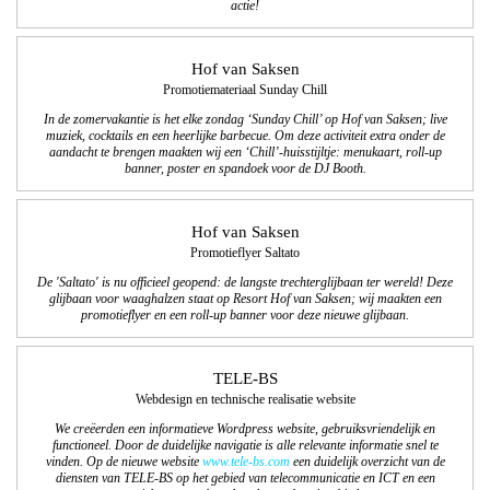
actie!
Hof van Saksen
Promotiemateriaal Sunday Chill
In de zomervakantie is het elke zondag ‘Sunday Chill’ op Hof van Saksen; live
muziek, cocktails en een heerlijke barbecue. Om deze activiteit extra onder de
aandacht te brengen maakten wij een ‘Chill’-huisstijltje: menukaart, roll-up
banner, poster en spandoek voor de DJ Booth.
Hof van Saksen
Promotieflyer Saltato
De 'Saltato' is nu officieel geopend: de langste trechterglijbaan ter wereld! Deze
glijbaan voor waaghalzen staat op Resort Hof van Saksen; wij maakten een
promotieflyer en een roll-up banner voor deze nieuwe glijbaan.
TELE-BS
Webdesign en technische realisatie website
We creëerden een informatieve Wordpress website, gebruiksvriendelijk en
functioneel. Door de duidelijke navigatie is alle relevante informatie snel te
vinden. Op de nieuwe website
www.tele-bs.com
een duidelijk overzicht van de
diensten van TELE-BS op het gebied van telecommunicatie en ICT en een