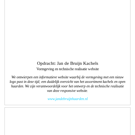
Opdracht: Colart
12 pagina-najaars/winterspecial 2017 voor
tekenenschilderspullen.com
We verzorgden de vormgeving/lay-out, technisch DTP, productfotografie,
beeldbewerkingen en het drukwerk van de Nederlandstalige en Franstalige
najaars/winterspecial. Dit was alweer de 10e editie, 63.750 exemplaren!