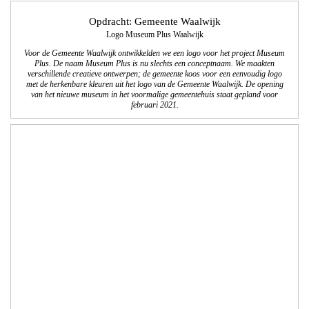
Opdracht: Gemeente Waalwijk
Logo Museum Plus Waalwijk
Voor de Gemeente Waalwijk ontwikkelden we een logo voor het project Museum
Plus. De naam Museum Plus is nu slechts een conceptnaam. We maakten
verschillende creatieve ontwerpen; de gemeente koos voor een eenvoudig logo
met de herkenbare kleuren uit het logo van de Gemeente Waalwijk.
De opening
van het nieuwe museum in het voormalige gemeentehuis staat gepland voor
februari 2021.
Opdracht: Landal Ski Life
De campagne van Landal Ski Life is weer in augustus gestart om het
winterseizoen te verkopen. Samen met de communicatieafdeling van Landal
GreenParks maakten we deze Landal Ski Life folder met inspiratie en aanbod
voor het skiseizoen van 2018/2019.
We zijn verantwoordelijk voor de lay-out en technische DTP werkzaamheden van
de Nederlandse en Belgische folder.
Opdracht: Landal GreenParks
Direct marketing voorzomercampagne 2018; ‘Met welke verhalen kom jij thuis’
en ‘Ontdek wat groen kan doen'.
We realiseerden in samenwerking met de communicatieafdeling van Landal