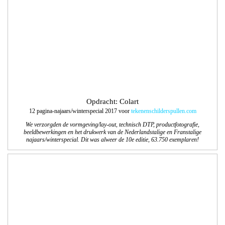
najaars/winterspecial. Dit was alweer de 10e editie, 63.750 exemplaren!
Opdracht: Landal Ski Life
Samen met de communicatieafdeling van Landal GreenParks maakten we het
Landal Ski Life Magazine 2017-2018. Een magazine boordevol inspiratie en tips
over de accommodaties, faciliteiten en skigebieden.
Magazine online te bekijken
.
We zijn verantwoordelijk voor de technische DTP werkzaamheden van het
Nederlandse en Belgische Magazine.