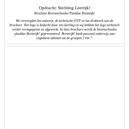
Opdracht: St. PEGD
Cursusbrochure dec. 2017 - juni 2018
We verzorgden de lay-out, de technische DTP en het drukwerk van de
cursusbrochure van de stichting Permanente Educatieve Gezelschapsdieren. 2x
per jaar komt deze brochure met het cursus- en workshopoverzicht voor
dierenartsen uit. Er worden 10.000 exemplaren van gedrukt.