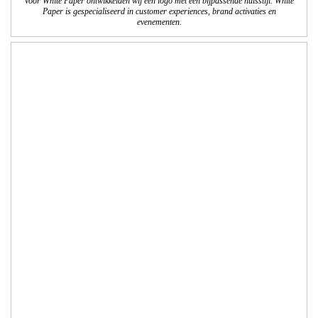
Opdracht: Stichting Leerrijk!
Brochure Bovenschoolse Plusklas Breinrijk!
We verzorgden het ontwerp, de technische DTP en het drukwerk van de
brochure. Het logo is bedacht door een leerling en wij hebben het logo technisch
verder vormgegeven en afgewerkt. In deze brochure wordt de bovenschoolse
plusklas Breinrijk! gepresenteerd. Breinrijk! biedt passend onderwijs aan
cognitieve talenten uit de groepen 5 t/m 7.