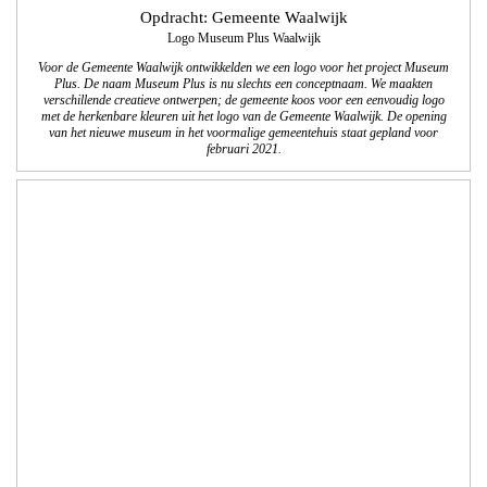
Opdracht: Gemeente Waalwijk
Logo Museum Plus Waalwijk
Voor de Gemeente Waalwijk ontwikkelden we een logo voor het project Museum
Plus. De naam Museum Plus is nu slechts een conceptnaam. We maakten
verschillende creatieve ontwerpen; de gemeente koos voor een eenvoudig logo
met de herkenbare kleuren uit het logo van de Gemeente Waalwijk.
De opening
van het nieuwe museum in het voormalige gemeentehuis staat gepland voor
februari 2021.
Opdracht: Landal Ski Life
De campagne van Landal Ski Life is weer in augustus gestart om het
winterseizoen te verkopen. Samen met de communicatieafdeling van Landal
GreenParks maakten we deze Landal Ski Life folder met inspiratie en aanbod
voor het skiseizoen van 2018/2019.
We zijn verantwoordelijk voor de lay-out en technische DTP werkzaamheden van
de Nederlandse en Belgische folder.