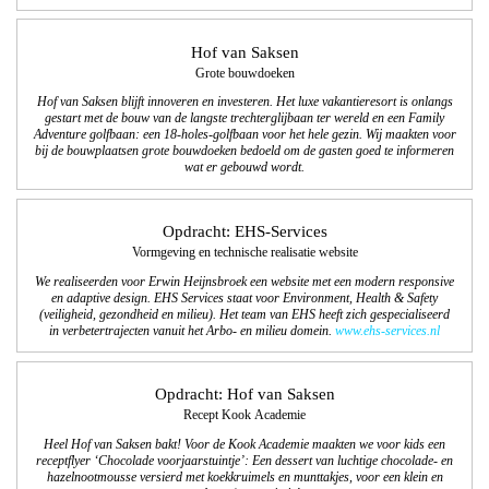
Hof van Saksen
Grote bouwdoeken
Hof van Saksen blijft innoveren en investeren. Het luxe vakantieresort is onlangs
gestart met de bouw van de langste trechterglijbaan ter wereld en een Family
Adventure golfbaan: een 18-holes-golfbaan voor het hele gezin. Wij maakten voor
bij de bouwplaatsen grote bouwdoeken bedoeld om de gasten goed te informeren
wat er gebouwd wordt.
Opdracht: EHS-Services
Vormgeving en technische realisatie website
We realiseerden voor Erwin Heijnsbroek een website met een modern responsive
en adaptive design. EHS Services staat voor Environment, Health & Safety
(veiligheid, gezondheid en milieu). Het team van EHS heeft zich gespecialiseerd
in verbetertrajecten vanuit het Arbo- en milieu domein.
www.ehs-services.nl
Opdracht: Hof van Saksen
Recept Kook Academie
Heel Hof van Saksen bakt! Voor de Kook Academie maakten we voor kids een
receptflyer ‘Chocolade voorjaarstuintje’: Een dessert van luchtige chocolade- en
hazelnootmousse versierd met koekkruimels en munttakjes, voor een klein en