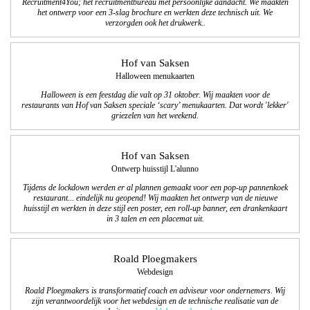
Recruitment4You; hét recruitmentbureau met persoonlijke aandacht. We maakten
het ontwerp voor een 3-slag brochure en werkten deze technisch uit. We
verzorgden ook het drukwerk..
Hof van Saksen
Halloween menukaarten
Halloween is een feestdag die valt op 31 oktober.
Wij maakten voor de
restaurants van Hof van Saksen speciale ‘scary’ menukaarten. Dat wordt 'lekker'
griezelen van het weekend.
Hof van Saksen
Ontwerp huisstijl L'alunno
Tijdens de lockdown werden er al plannen gemaakt voor een pop-up pannenkoek
restaurant... eindelijk nu geopend! Wij maakten het ontwerp van de nieuwe
huisstijl en werkten in deze stijl een poster, een roll-up banner, een drankenkaart
in 3 talen en een placemat uit.
Roald Ploegmakers
Webdesign
Roald Ploegmakers is transformatief coach en adviseur voor ondernemers. Wij
zijn verantwoordelijk voor het webdesign en de technische realisatie van de