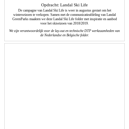
Opdracht: Landal GreenParks
Direct marketing voorzomercampagne 2018; ‘Met welke verhalen kom jij thuis’
en ‘Ontdek wat groen kan doen'.
We realiseerden in samenwerking met de communicatieafdeling van Landal
GreenParks de vormgeving en technisch DTP.