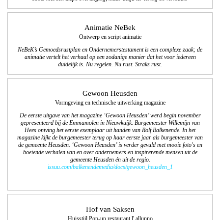
Animatie NeBek
Ontwerp en script animatie
NeBeK’s Gemoedsrustplan en Ondernemerstestament is een complexe zaak; de
animatie vertelt het verhaal op een zodanige manier dat het voor iedereen
duidelijk is. Nu regelen. Nu rust. Straks rust.
Gewoon Heusden
Vormgeving en technische uitwerking magazine
De eerste uitgave van het magazine ‘Gewoon Heusden’ werd begin november
gepresenteerd bij de Emmamolen in Nieuwkuijk. Burgemeester Willemijn van
Hees ontving het eerste exemplaar uit handen van Rolf Balkenende. In het
magazine kijkt de burgemeester terug op haar eerste jaar als burgemeester van
de gemeente Heusden. ‘Gewoon Heusden’ is verder gevuld met mooie foto's en
boeiende verhalen van en over ondernemers en inspirerende mensen uit de
gemeente Heusden én uit de regio.
issuu.com/balkenendemedia/docs/gewoon_heusden_1
Hof van Saksen
Huisstijl Pop-up restaurant l' allunno