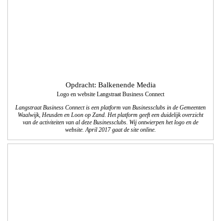
Opdracht: Ververs tekst en communicatie
Brochures Gemeente Waalwijk
We ontwikkelden 5 verschillende brochures voor de Gemeente Waalwijk. In de
brochures wordt aan de inwoners van de Gemeente Waalwijk uitgelegt hoe de
Raad werkt en hoe zij daaraan deel kunnen nemen.