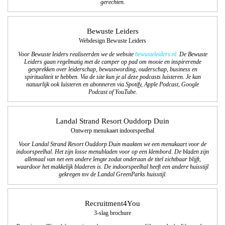
gerechten.
Bewuste Leiders
Webdesign Bewuste Leiders
Voor Bewuste leiders realiseerden we de website
bewusteleiders.nl.
De Bewuste
Leiders gaan regelmatig met de camper op pad om mooie en inspirerende
gesprekken over leiderschap, bewustwording, ouderschap, business en
spiritualiteit te hebben. Via de site kun je al deze podcasts luisteren. Je kan
natuurlijk ook luisteren en abonneren via Spotify, Apple Podcast, Google
Podcast of YouTube.
Landal Strand Resort Ouddorp Duin
Ontwerp menukaart indoorspeelhal
Voor Landal Strand Resort Ouddorp Duin maakten we een menukaart voor de
indoorspeelhal. Het zijn losse menubladen voor op een klembord. De bladen zijn
allemaal van net een andere lengte zodat onderaan de titel zichtbaar blijft,
waardoor het makkelijk bladeren is. De indoorspeelhal heeft een andere huisstijl
gekregen tov de Landal GreenParks huisstijl.
Recruitment4You
3-slag brochure