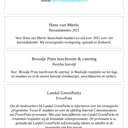
website
www.roaldploegmakers.nl
Hans van Mierlo
Bureaukalenders 2021
Voor Hans van Mierlo Autoschade maakten we ook voor 2021 weer een
bureaukalender. Wij verzorgenden vormgeving, opmaak en drukwerk.
Broodje Prins lunchroom & catering
Restylen huisstijl
Voor 'Broodje Prins lunchroom & catering' in Waalwijk restyleden we het logo
en maakten we in de nieuwe huisstijl visitekaartjes, ansichtkaarten en stickers.
Landal GreenParks
PowerPoint
Om de medewerkers bij Landal GreenParks te informeren over het strategische
programma 'Focus 8' maakten we voor de afdeling Internal Communications
een PowerPoint presentatie. Met onze huisstijlkennis van Landal GreenParks en
creativiteit restyleden wij de bestaande schetspresentatie. De presentatie is zo
gemaakt dat Landal GreenParks zelf eenvoudig teksten en tabellen in de
presentatie aan kan passen.