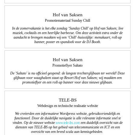
Hof van Saksen
Promotiemateriaal Sunday Chill
In de zomervakantie is het elke zondag ‘Sunday Chill’ op Hof van Saksen; live
muziek, cocktails en een heerlijke barbecue. Om deze activiteit extra onder de
aandacht te brengen maakten wij een ‘Chill’-huisstijltje: menukaart, roll-up
banner, poster en spandoek voor de DJ Booth.
Hof van Saksen
Promotieflyer Saltato
De 'Saltato' is nu officieel geopend: de langste trechterglijbaan ter wereld! Deze
glijbaan voor waaghalzen staat op Resort Hof van Saksen; wij maakten een
promotieflyer en een roll-up banner voor deze nieuwe glijbaan.
TELE-BS
Webdesign en technische realisatie website
We creëerden een informatieve Wordpress website, gebruiksvriendelijk en
functioneel. Door de duidelijke navigatie is alle relevante informatie snel te
vinden. Op de nieuwe website
www.tele-bs.com
een duidelijk overzicht van de
diensten van TELE-BS op het gebied van telecommunicatie en ICT en een
overzicht van een breed scala aan kennisgebieden.