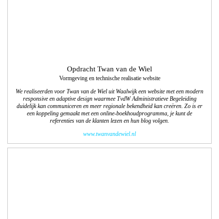
www.twanvandewiel.nl
Opdracht: Jan de Bruijn Kachels
Vormgeving en technische realisatie website
We ontwierpen een informatieve website waarbij de vormgeving met een nieuw
logo past in deze tijd; een duidelijk overzicht van het assortiment kachels en open