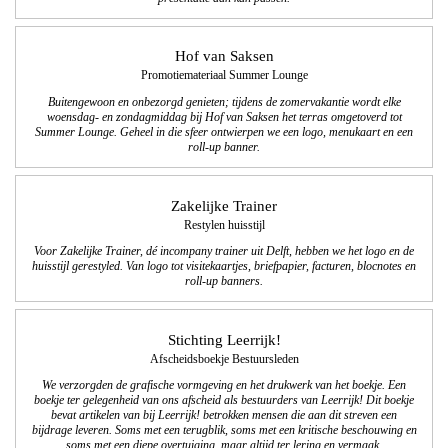
Hof van Saksen
Promotiemateriaal Summer Lounge
Buitengewoon en onbezorgd genieten; tijdens de zomervakantie wordt elke
woensdag- en zondagmiddag bij Hof van Saksen het terras omgetoverd tot
Summer Lounge. Geheel in die sfeer ontwierpen we een logo, menukaart en een
roll-up banner.
Zakelijke Trainer
Restylen huisstijl
Voor Zakelijke Trainer, dé incompany trainer uit Delft, hebben we het logo en de
huisstijl gerestyled. Van logo tot visitekaartjes, briefpapier, facturen, blocnotes en
roll-up banners.
Stichting Leerrijk!
Afscheidsboekje Bestuursleden
We verzorgden de grafische vormgeving en het drukwerk van het boekje. Een
boekje ter gelegenheid van ons afscheid als bestuurders van Leerrijk! Dit boekje
bevat artikelen van bij Leerrijk! betrokken mensen die aan dit streven een
bijdrage leveren. Soms met een terugblik, soms met een kritische beschouwing en
soms met een diepe overtuiging, maar altijd ter lering en vermaak.