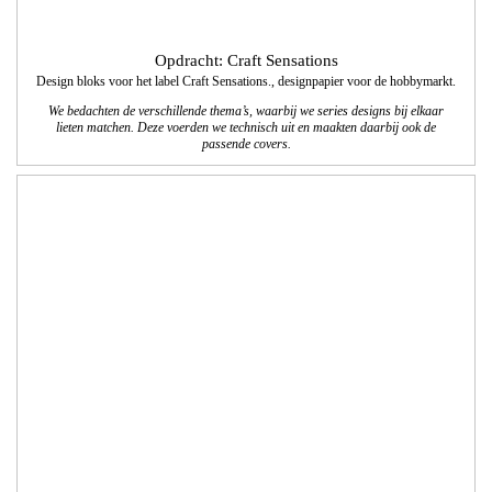
Opdracht: Vissers Waalwijk
Vormgeving en technische realisatie website
We realiseerden een website waarbij de vormgeving en navigatie aansluiten bij de
nieuwe bedrijfsuitstraling van Vissers Waalwijk; een duidelijk overzicht van alle
werkzaamheden die Vissers Waalwijk als totaalinstallateur aanbiedt aan zowel
zakelijke als particuliere klanten.
www.visserswaalwijk.nl