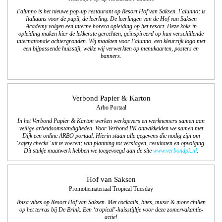
l’alunno is het nieuwe pop-up restaurant op Resort Hof van Saksen. l’alunno; is
Italiaans voor de pupil, de leerling. De leerlingen van de Hof van Saksen
Academy volgen een interne horeca opleiding op het resort. Deze koks in
opleiding maken hier de lekkerste gerechten, geïnspireerd op hun verschillende
internationale achtergronden. Wij maakten voor l’alunno een kleurrijk logo met
een bijpassende huisstijl, welke wij verwerkten op menukaarten, posters en
banners.
Verbond Papier & Karton
Arbo Portaal
In het Verbond Papier & Karton werken werkgevers en werknemers samen aan
veilige arbeidsomstandigheden. Voor Verbond PK ontwikkelden we samen met
Dijk een online ARBO portaal. Hierin staan alle gegevens die nodig zijn om
‘safety checks’ uit te voeren; van planning tot verslagen, resultaten en opvolging.
Dit stukje maatwerk hebben we toegevoegd aan de site
ww
w.verbondpk.nl
.
Hof van Saksen
Promotiemateriaal Tropical Tuesday
Ibiza vibes op Resort Hof van Saksen. Met cocktails, bites, music & more chillen
op het terras bij De Brink. Een ‘tropical’-huisstijltje voor deze zomervakantie-
actie!