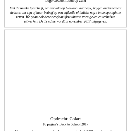
Opdracht: Colart
16 pagina’s Back to School 2017
We verzorgden de vormgeving/lay-out en technisch DTP van deze online-
productbrochures. We maakten een Nederlandse en een Franse versie.