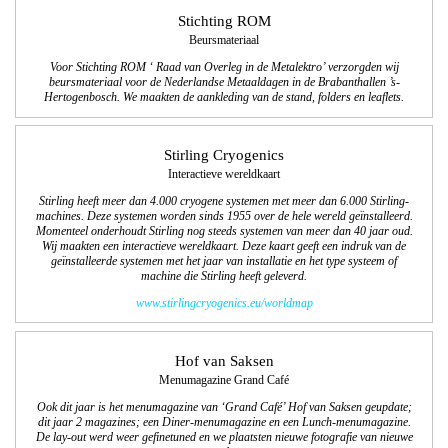
Stichting ROM
Beursmateriaal
Voor Stichting ROM ‘ Raad van Overleg in de Metalektro’ verzorgden wij
beursmateriaal voor de Nederlandse Metaaldagen in de Brabanthallen ’s-
Hertogenbosch. We maakten de aankleding van de stand, folders en leaflets.
Stirling Cryogenics
Interactieve wereldkaart
Stirling heeft meer dan 4.000 cryogene systemen met meer dan 6.000 Stirling-
machines. Deze systemen worden sinds 1955 over de hele wereld geïnstalleerd.
Momenteel onderhoudt Stirling nog steeds systemen van meer dan 40 jaar oud.
Wij maakten een interactieve wereldkaart. Deze kaart geeft een indruk van de
geïnstalleerde systemen met het jaar van installatie en het type systeem of
machine die Stirling heeft geleverd.
www.stirlingcryogenics.eu/worldmap
Hof van Saksen
Menumagazine Grand Café
Ook dit jaar is het menumagazine van ‘Grand Café’ Hof van Saksen geupdate;
dit jaar 2 magazines; een Diner-menumagazine en een Lunch-menumagazine.
De lay-out werd weer gefinetuned en we plaatsten nieuwe fotografie van nieuwe