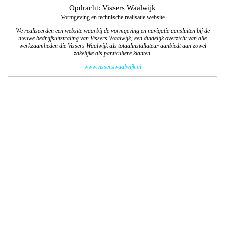
Opdracht: Yacht Cruise Company
Vormgeving en technische realisatie website
We realiseerden een website waarbij de vormgeving en navigatie aansluit bij de
luxe uitstraling van Yacht Cruise Company en de 6 partners . Het is een
informatieve site die duidelijk de veelzijdigheid van de kleinschalige exclusieve
cruises weergeeft. Met bestaand filmmateriaal hebben we passend binnen de
website movies gemaakt.
www.yachtcruisecompany.nl