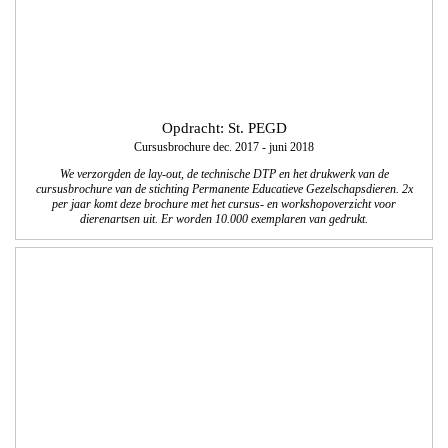
Opdracht Twan van de Wiel
Vormgeving en technische realisatie website
We realiseerden voor Twan van de Wiel uit Waalwijk een website met een modern
responsive en adaptive design waarmee TvdW Administratieve Begeleiding
duidelijk kan communiceren en meer regionale bekendheid kan creëren. Zo is er
een koppeling gemaakt met een online-boekhoudprogramma, je kunt de
referenties van de klanten lezen en hun blog volgen.