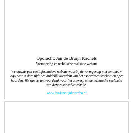
haarden. We zijn verantwoordelijk voor het ontwerp en de technische realisatie
van deze responsive website.
www.jandebruijnhaarden.nl
Opdracht: Colart
12 pagina-najaars/winterspecial 2017 voor
tekenenschilderspullen.com
We verzorgden de vormgeving/lay-out, technisch DTP, productfotografie,
beeldbewerkingen en het drukwerk van de Nederlandstalige en Franstalige