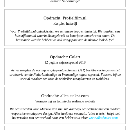
eetbaar ‘moestuintje’
Opdracht: Profielfilm.nl
Restylen huisstijl
Voor Profielfilm.nl ontwikkelden we een nieuw logo en huisstijl. We maakten een
huisstijlmanual waarin kleurgebruik en letterfonts omschreven staan. De
bestaande website hebben we ook aangepast aan de nieuwe look & feel.
Opdracht: Colart
12 pagina-najaarsspecial 2018
We verzorgden de vormgeving/lay-out, technisch DTP, beeldbewerkingen en het
drukwerk van de Nederlandstalige en Franstalige najaarsspecial. Passend bij de
special maakten we voor de winkelier schapkaarten en wobblers.
Opdracht: allesistekst.com
Vormgeving en technische realisatie website
We realiseerden voor Marieke van Riel uit Waalwijk een website met een modern
responsive en adaptive design. Alles heeft een verhaal... 'alles is tekst' helpt met
het vertalen van een verhaal naar een helder stuk tekst;
www.allesistekst.com