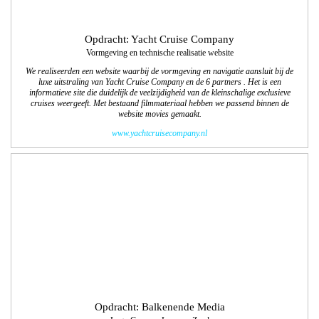
Opdracht: Balkenende Media
Logo Gewoon Loon op Zand
Met dit unieke tijdschrift, een vervolg op Gewoon Waalwijk, krijgen ondernemers
de kans om zijn of haar bedrijf op een stijlvolle of ludieke wijze in de spotlight te
zetten. We gaan ook deze tweejaarlijkse uitgave vormgeven en technisch
uitwerken. De 1e editie wordt in november 2017 uitgegeven.