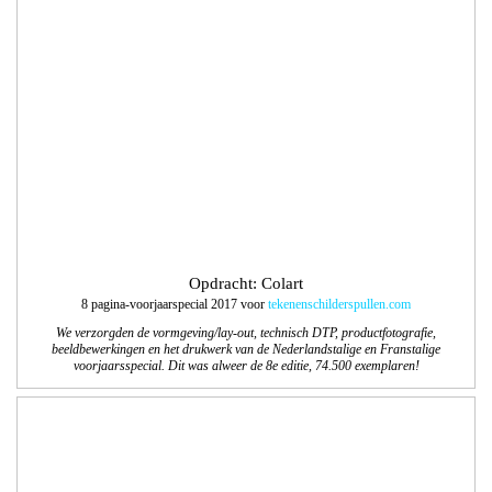
8 pagina-voorjaar­special 2017 voor
tekenenschilderspullen.com
We verzorgden de vormgeving/lay-out, technisch DTP, productfotografie,
beeldbewerkingen en het drukwerk van de Nederlandstalige en Franstalige
voorjaarsspecial. Dit was alweer de 8e editie, 74.500 exemplaren!
Opdracht: Balkenende Media
Logo en website Langstraat Business Connect
Langstraat Business Connect is een platform van Businessclubs in de Gemeenten
Waalwijk, Heusden en Loon op Zand. Het platform geeft een duidelijk overzicht
van de activiteiten van al deze Businessclubs. Wij ontwierpen het logo en de
website. April 2017 gaat de site online.