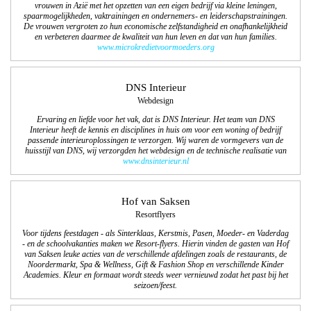
vrouwen in Azië met het opzetten van een eigen bedrijf via kleine leningen,
spaarmogelijkheden, vaktrainingen en ondernemers- en leiderschapstrainingen.
De vrouwen vergroten zo hun economische zelfstandigheid en onafhankelijkheid
en verbeteren daarmee de kwaliteit van hun leven en dat van hun families.
www.microkredietvoormoeders.org
DNS Interieur
Webdesign
Ervaring en liefde voor het vak, dat is DNS Interieur. Het team van DNS
Interieur heeft de kennis en disciplines in huis om voor een woning of bedrijf
passende interieuroplossingen te verzorgen. Wij waren de vormgevers van de
huisstijl van DNS, wij verzorgden het webdesign en de technische realisatie van
www.dnsinterieur.nl
Hof van Saksen
Resortflyers
Voor tijdens feestdagen - als Sinterklaas, Kerstmis, Pasen, Moeder- en Vaderdag
- en de schoolvakanties maken we Resort-flyers. Hierin vinden de gasten van Hof
van Saksen leuke acties van de verschillende afdelingen zoals de restaurants, de
Noordermarkt, Spa & Wellness, Gift & Fashion Shop en verschillende Kinder
Academies. Kleur en formaat wordt steeds weer vernieuwd zodat het past bij het
seizoen/feest.